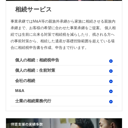
トレンドコラム
Youtube
曽根康正の経営塾チャンネル
相続サービス
税理士顧問
ダウンロードコンテンツ一覧
単発セミナー
事業承継ではM&A等の親族外承継から家族に相続させる親族内
相続サービス
承継まで、お客様の希望に合わせた事業承継をご提案。 個人相
税務関連
複数回セミナー
続では生前に出来る対策で相続税を減らしたり、残される方へ
経営コンサルティング
会計帳簿関連
相談会
の事前対策から、相続した遺産が基礎控除範囲を超えている場
リスク対策サポート(保険)
融資関連
合に相続税申告書を作成、申告まで行います。
会社設立関連
助成金関連
個人の相続：相続税申告
融資・資金繰り
会計事務所向け
個人の相続：生前対策
人事労務サービス
会社の相続
補助金・助成金サポート
M&A
業務代行契約
士業の相続業務代行
経営知識発信
業種別サポート
サービス一覧