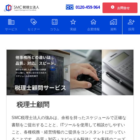
0120-459-964
お問合せ
開催中の単発開催セミナー
企業情報
SMC税理士法人のサービ
お客様の声一覧
【2026年6.7.8.11月開催】企業型確定拠出年金導入セミナー
社員紹介
2026.01.30更新
新着情報
【2026年開催】日本一わかりやすい決算書活用セミナー
2025.11.25更新
人財育成
【2026年開催】中津川経営サロン
2025.11.25更新
SDGsへの取り組み
開催中の複数回開催セミナー
プライバシーポリシー
税理士顧問
【2026年12月開催】100年企業の経営者に学ぶ トップ対談セミナー
特定商取引法
2026.07.21更新
顧問税理士をお探しの方
Youtube動画をまとめました
SMC税理士法人の強みは、余裕を持ったスケジュールで正確な
役員貸付金はデメリットだ
役員借入金による資金調達
銀行に決算
【2026年9.10.11月開催 20期記念特別企画】中津川会計塾+ファイナンス
2026.07.21更新
書類をご提出することと、ITツールを使用して相談がしやすい
らけ！減らし方と注意点に
のメリット・デメリットと
の必要書類
ついてわかりやすく解説！
返済以外の解消方法につい
ポイントを
こと、各種税務・経営情報のご提供をコンスタントに行ってい
【2026年開催 第2期】銀行対応基礎講座(全5回)
2026.07.08更新
て解説！
ることです。品質・対応・スピードを駆使してお客様のニーズ