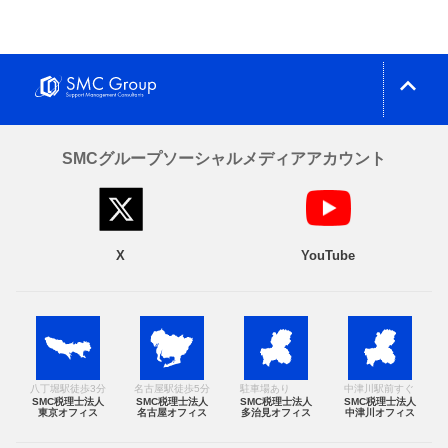
expand_less
SMCグループソーシャルメディアアカウント
X
YouTube
八丁堀駅徒歩3分
名古屋駅徒歩5分
駐車場あり
中津川駅前すぐ
SMC税理士法人
SMC税理士法人
SMC税理士法人
SMC税理士法人
東京オフィス
名古屋オフィス
多治見オフィス
中津川オフィス