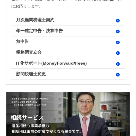
【2026年開催】PAL共催：第3回日本一の決算書の読み方塾
にお応えします。
2025.7.30
2025.7.30
2023.8.24
2026.06.09更新
経営改善トピック
経営改善トピック
資金調達ト
保護中: 【2026年9.10.11月開催】第20期中津川会計塾
月次顧問税理士契約
2025.11.25更新
年一確定申告・決算申告
東京オフィス
名古屋オフィス
【2026年10.11.12月開催】第4回：節税セミナー
2025.11.14更新
経営情報コラム一覧
無申告
【2026年開催】決算書の読み方セミナー
2025.11.13更新
確定申告コラム
税務調査立会
【2026年開催】初心者さんの会社経営塾
2025.11.13更新
税理士変更をお考えの方
無料で資料ダウンロード
無申告コラム
IT化サポート(MoneyForward/freee)
開催中の相談会
顧問契約コラム
顧問税理士変更
【新サービス開始】経営・資金繰り無料相談室のご案内
帳簿・決算書コラム
2026.07.06更新
経営改善コラム
多治見オフィス
中津川オフィス
資金調達コラム
動画で勉強する！
相続コラム
Youtube
関連ページ
SMC税理士法人の動画はこちら
税務調査コラム
ブログ
曽根康正の経営塾
確定拠出年金コラム
Youtube
曽根康正の経営塾チャンネル
無申告を解消したい方
毎月最新情報をお届け