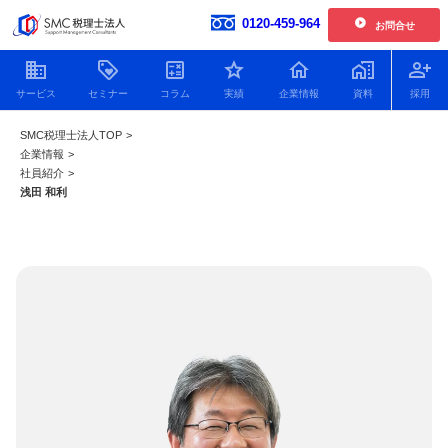
0120-459-964
お問合せ
開催中の単発開催セミナー
SMC税理士法人TOP
>
企業情報
企業情報
>
お客様の声一覧
【2026年6.7.8.11月開催】企業型確定拠出年金導入セミナー
社員紹介
社員紹介
>
2026.01.30更新
浅田 和利
新着情報
【2026年開催】日本一わかりやすい決算書活用セミナー
2025.11.25更新
人財育成
【2026年開催】中津川経営サロン
2025.11.25更新
SDGsへの取り組み
開催中の複数回開催セミナー
プライバシーポリシー
【2026年12月開催】100年企業の経営者に学ぶ トップ対談セミナー
特定商取引法
2026.07.21更新
顧問税理士をお探しの方
Youtube動画をまとめました
役員貸付金はデメリットだ
役員借入金による資金調達
銀行に決算
【2026年9.10.11月開催 20期記念特別企画】中津川会計塾+ファイナンス
2026.07.21更新
らけ！減らし方と注意点に
のメリット・デメリットと
の必要書類
ついてわかりやすく解説！
返済以外の解消方法につい
ポイントを
【2026年開催 第2期】銀行対応基礎講座(全5回)
2026.07.08更新
て解説！