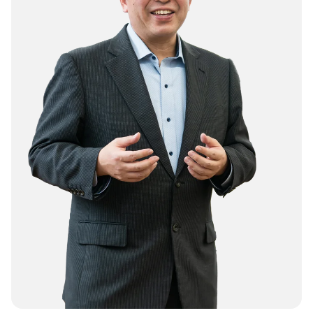
【2026年開催】PAL共催：第3回日本一の決算書の読み方塾
2025.7.30
2025.7.30
2023.8.24
2026.06.09更新
経営改善トピック
経営改善トピック
資金調達ト
保護中: 【2026年9.10.11月開催】第20期中津川会計塾
2025.11.25更新
東京オフィス
名古屋オフィス
【2026年10.11.12月開催】第4回：節税セミナー
2025.11.14更新
経営情報コラム一覧
【2026年開催】決算書の読み方セミナー
2025.11.13更新
確定申告コラム
【2026年開催】初心者さんの会社経営塾
2025.11.13更新
税理士変更をお考えの方
無料で資料ダウンロード
無申告コラム
開催中の相談会
顧問契約コラム
【新サービス開始】経営・資金繰り無料相談室のご案内
帳簿・決算書コラム
2026.07.06更新
経営改善コラム
多治見オフィス
中津川オフィス
資金調達コラム
動画で勉強する！
相続コラム
Youtube
関連ページ
SMC税理士法人の動画はこちら
税務調査コラム
ブログ
曽根康正の経営塾
確定拠出年金コラム
Youtube
曽根康正の経営塾チャンネル
無申告を解消したい方
毎月最新情報をお届け