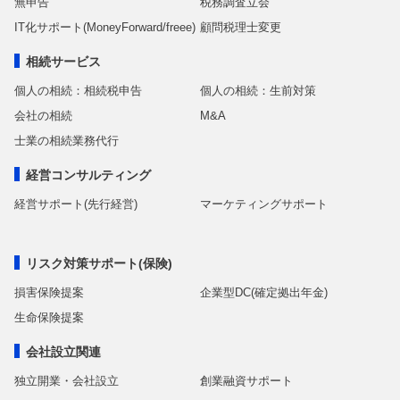
無申告
税務調査立会
IT化サポート(MoneyForward/freee)
顧問税理士変更
相続サービス
個人の相続：相続税申告
個人の相続：生前対策
会社の相続
M&A
士業の相続業務代行
経営コンサルティング
経営サポート(先行経営)
マーケティングサポート
リスク対策サポート(保険)
損害保険提案
企業型DC(確定拠出年金)
生命保険提案
会社設立関連
独立開業・会社設立
創業融資サポート