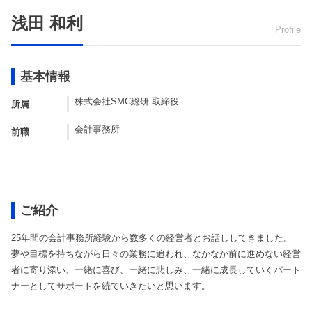
トレンドコラム
Youtube
曽根康正の経営塾チャンネル
浅田 和利
Profile
税理士顧問
ダウンロードコンテンツ一覧
単発セミナー
相続サービス
税務関連
複数回セミナー
基本情報
経営コンサルティング
会計帳簿関連
相談会
株式会社SMC総研:取締役
所属
リスク対策サポート(保険)
融資関連
会計事務所
前職
会社設立関連
助成金関連
融資・資金繰り
会計事務所向け
人事労務サービス
補助金・助成金サポート
ご紹介
業務代行契約
25年間の会計事務所経験から数多くの経営者とお話ししてきました。
経営知識発信
夢や目標を持ちながら日々の業務に追われ、なかなか前に進めない経営
者に寄り添い、一緒に喜び、一緒に悲しみ、一緒に成長していくパート
業種別サポート
ナーとしてサポートを続ていきたいと思います。
サービス一覧