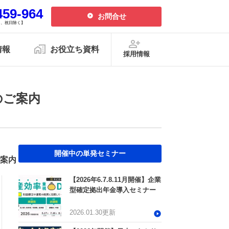
459-964
お問合せ
、日、祝日除く】
情報
お役立ち資料
採用情報
リシー
特定商取引法
のご案内
2026.01.30更新
2025.11.25更新
2025.11.25更新
開催中の単発セミナー
案内
2026.07.21更新
無申告を解消したい方
毎月最新情報をお届け
【2026年6.7.8.11月開催】企業
2026.07.21更新
型確定拠出年金導入セミナー
設立関連
融資・資金繰り
会計事務所向け
2026.07.08更新
2026.01.30更新
中津川オフィス
呼び出しが来る
帳簿の付け方とは？単式・複式簿
ポート
税理士が解説
記の違いや記帳手順、失敗例を解
2026.06.09更新