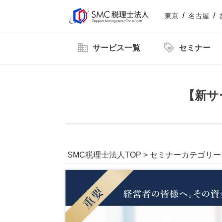
東京
名古屋
サービス一覧
セミナー
企業情報
社員紹介
新着情
【新サ
【2026年6.7.8.11月開催】企業型確定拠出年金
【2026年開催】日本一わかりやすい決算書活用セ
【2026年開催】中津川経営サロン
SMC税理士法人TOP
>
セミナーカテゴリー
【2026年12月開催】100年企業の経営者に学ぶ
顧問税理士をお探しの方
Youtube動画をまとめました
【2026年9.10.11月開催 20期記念特別企画】
税理士顧問
相続サービス
ダウンロードコンテンツ一覧
税務
【2026年開催 第2期】銀行対応基礎講座(全5回)
東京オフィス
役員貸付金はデメリットだらけ！
役員借入金によ
人事労務サービス
補助金・助成金
減らし方と注意点についてわかり
ット・デメリッ
【2026年開催】PAL共催：第3回日本一の決算書