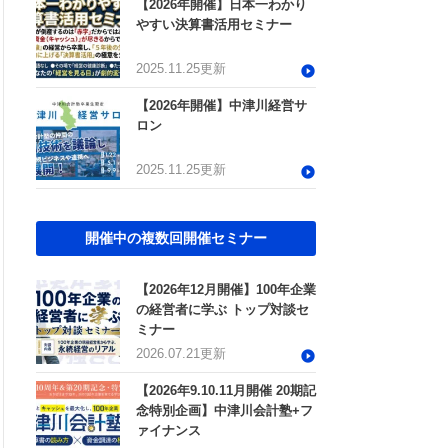
【2026年開催】日本一わかり
説
やすい決算書活用セミナー
2025.11.25更新
outube
2026.7.27
曽根康正の経営塾チャンネル
2025.11.14更新
2025.11.25更新
帳簿・決算書トピック
2025.11.13更新
【2026年開催】中津川経営サ
ロン
2025.11.13更新
コラム
経営改善コラム
2025.11.25更新
2026.07.06更新
開催中の複数回開催セミナー
【2026年12月開催】100年企業
outube
の経営者に学ぶ トップ対談セ
曽根康正の経営塾チャンネル
ミナー
2026.07.21更新
【2026年9.10.11月開催 20期記
念特別企画】中津川会計塾+フ
ァイナンス