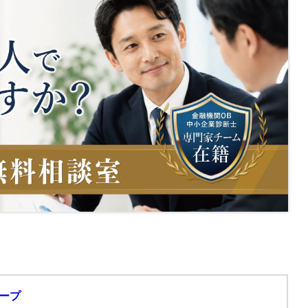
解説！
説します
会計塾
サービス一覧
Y
2023.8.24
2025.7.30
営塾
ク
資金調達トピック
無申告トピック
ム
無申告コラム
顧問契約コラム
帳簿・決算書
税務調査コラム
確定拠出年金コラム
トレンドコラム
開催中の相談会
ご案内
Y
法人の動画はこちら
相談会
ループ