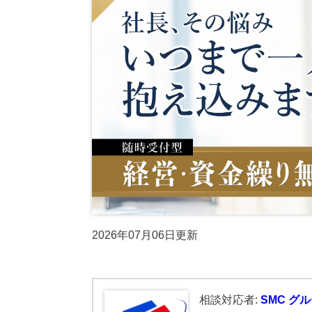
やすく解説！
消方法について
関連ページ
保護中: 【2026年9.10.11月開催】第20期中津川
ブログ
2025.7.30
2025.7.30
曽根康正の経
【2026年10.11.12月開催】第4回：節税セミナー
経営改善トピック
経営改善トピッ
【2026年開催】決算書の読み方セミナー
【2026年開催】初心者さんの会社経営塾
経営情報コラム一覧
確定申告コラ
資金調達コラム
相続コラム
【新サービス開始】経営・資金繰り無料相談室の
動画で勉強する！
Youtube
SMC税理士
2026年07月06日更新
単発セミナー
複数回セミナー
相談対応者:
SMC グ