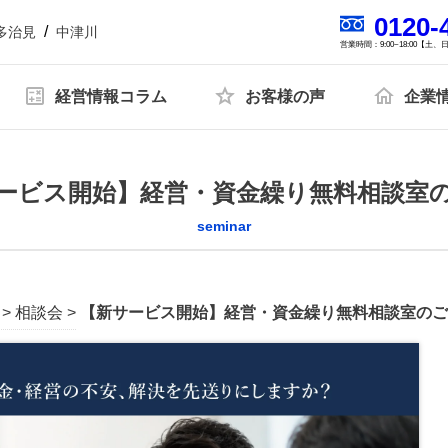
0120-
多治見
中津川
営業時間：9:00~18:00【土
経営情報コラム
お客様の声
企業
開催中の単発開催セミナー
報
人財育成
SDGsへの取り組み
プライバシーポ
ービス開始】経営・資金繰り無料相談室
お客様の声一覧
導入セミナー
seminar
ミナー
開催中の複数回開催セミナー
>
相談会
>
【新サービス開始】経営・資金繰り無料相談室のご
 トップ対談セミナー
税理士変更をお考えの方
無料で資料ダウンロード
中津川会計塾+ファイナンス
経営コンサルティング
リスク対策サポート(保険)
会社
関連
会計帳簿関連
融資関連
助成金関連
名古屋オフィス
多治見オフィス
る資金調達のメリ
銀行に決算書を提出する際の必要
税務署から電話や
サポート
業務代行契約
経営知識発信
業種別サ
トと返済以外の解
書類と銀行員が見るポイントを解
理由とその対応を
の読み方塾