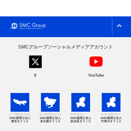
expand_less
SMCグループソーシャルメディアアカウント
X
YouTube
八丁堀駅徒歩3分
名古屋駅徒歩5分
駐車場あり
中津川駅前すぐ
SMC税理士法人
SMC税理士法人
SMC税理士法人
SMC税理士法人
東京オフィス
名古屋オフィス
多治見オフィス
中津川オフィス