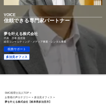
【2026年開催】PAL共催：第3回日本一の決算書の読み方塾
2025.7.30
2025.7.30
2023.8.24
2026.06.09更新
経営改善トピック
経営改善トピック
資金調達ト
VOICE
保護中: 【2026年9.10.11月開催】第20期中津川会計塾
2025.11.25更新
信頼できる専門家パートナー
東京オフィス
名古屋オフィス
【2026年10.11.12月開催】第4回：節税セミナー
2025.11.14更新
経営情報コラム一覧
夢を叶える株式会社
【2026年開催】決算書の読み方セミナー
2025.11.13更新
確定申告コラム
代表 吉本 昌史様
経営コンサルティング・メディア事業・レンタル事業
【2026年開催】初心者さんの会社経営塾
2025.11.13更新
税理士変更をお考えの方
無料で資料ダウンロード
無申告コラム
税務サポート
開催中の相談会
顧問契約コラム
多治見オフィス
【新サービス開始】経営・資金繰り無料相談室のご案内
帳簿・決算書コラム
2026.07.06更新
経営改善コラム
多治見オフィス
中津川オフィス
資金調達コラム
動画で勉強する！
相続コラム
Youtube
関連ページ
SMC税理士法人の動画はこちら
税務調査コラム
ブログ
SMC税理士法人TOP
>
曽根康正の経営塾
お客様の声カテゴリー
>
多治見オフィス
>
確定拠出年金コラム
Youtube
夢を叶える株式会社【岐阜県多治見市】
曽根康正の経営塾チャンネル
無申告を解消したい方
毎月最新情報をお届け