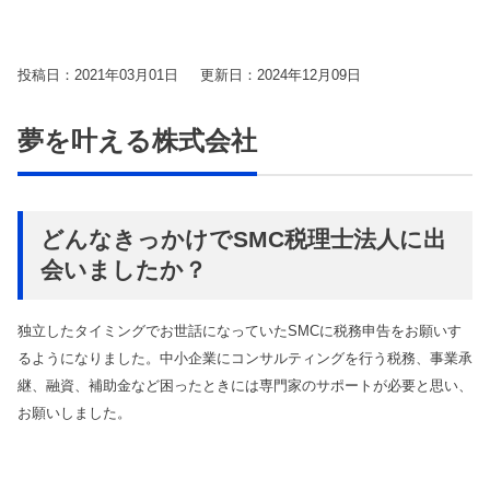
トレンドコラム
Youtube
曽根康正の経営塾チャンネル
税理士顧問
ダウンロードコンテンツ一覧
投稿日：2021年03月01日
更新日：2024年12月09日
単発セミナー
相続サービス
税務関連
複数回セミナー
夢を叶える株式会社
経営コンサルティング
会計帳簿関連
相談会
リスク対策サポート(保険)
融資関連
会社設立関連
助成金関連
どんなきっかけでSMC税理士法人に出
融資・資金繰り
会計事務所向け
会いましたか？
人事労務サービス
補助金・助成金サポート
独立したタイミングでお世話になっていたSMCに税務申告をお願いす
るようになりました。中小企業にコンサルティングを行う税務、事業承
業務代行契約
継、融資、補助金など困ったときには専門家のサポートが必要と思い、
経営知識発信
お願いしました。
業種別サポート
サービス一覧