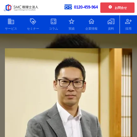
0120-459-964
お問合せ
開催中の単発開催セミナー
企業情報
お客様の声一覧
【2026年6.7.8.11月開催】企業型確定拠出年金導入セミナー
社員紹介
2026.01.30更新
新着情報
【2026年開催】日本一わかりやすい決算書活用セミナー
2025.11.25更新
人財育成
【2026年開催】中津川経営サロン
2025.11.25更新
SDGsへの取り組み
開催中の複数回開催セミナー
プライバシーポリシー
【2026年12月開催】100年企業の経営者に学ぶ トップ対談セミナー
特定商取引法
2026.07.21更新
顧問税理士をお探しの方
Youtube動画をまとめました
役員貸付金はデメリットだ
役員借入金による資金調達
銀行に決算
【2026年9.10.11月開催 20期記念特別企画】中津川会計塾+ファイナンス
2026.07.21更新
らけ！減らし方と注意点に
のメリット・デメリットと
の必要書類
ついてわかりやすく解説！
返済以外の解消方法につい
ポイントを
【2026年開催 第2期】銀行対応基礎講座(全5回)
2026.07.08更新
て解説！