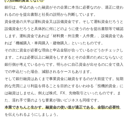
(ウ)投機的資金でないか
銀行は、申込のあった融資がその企業に本当に必要なのか、適正に使わ
れるのかを提出書類と社長の説明から判断しています。
資金使途の大半は運転資金又は設備資金です。そして運転資金だろうと
設備資金だろうと具体的に何にどのように使うのかを提出書類等で確認
します。運転資金であれば「材料費・外注費・人件費」、設備資金であ
れば「機械購入・車両購入・建物購入」といったものです。
その次に資金が必要な理由と申込金額が合っているかどうかチェックし
ます。これは必要以上に融資をしすぎるとその企業のためにならないと
銀行側が考えているからです。明らかに自己資金が出せるのに全て借入
での申込だった場合、減額されるケースもあります。
そして銀行融資はあくまで事業資金に融資をするのが大前提です。短期
的な売買により利益を得ることを目的とするいわゆる「投機的資金」に
は融資はしません。例えば株式、FX、先物取引といったものです。ま
た、濡れ手で粟のような要素が強いビジネスも同様です。
本業できちんと生かす、融資金の使い道が適正である、金額の必要性
、
を伝えられるようにしましょう。