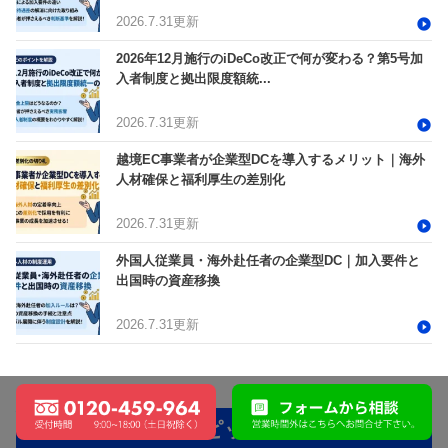
2026.7.31更新
2026年12月施行のiDeCo改正で何が変わる？第5号加
入者制度と拠出限度額統...
2026.7.31更新
越境EC事業者が企業型DCを導入するメリット｜海外
人材確保と福利厚生の差別化
2026.7.31更新
外国人従業員・海外赴任者の企業型DC｜加入要件と
出国時の資産移換
2026.7.31更新
expand_less
トピック