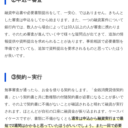
②申込～審査
融資申込書や必要書類提出をして、一安心、ではありません。きちんと
した審査は申込をしてから始まります。また、一つの融資案件について
銀行内では、数人から場合によっては10人以上の人が審査に携わりま
す。そのため審査が進んでいく中で様々な疑問点が出てきて、追加の情
報提供や資料提出を求められることがあります。事前相談で必要書類を
準備できていても、追加で資料提出を要求されるものと思っていたほう
が良いです。
③契約～実行
無事審査が通ったら、お金を借りる契約をします。「金銭消費貸借契約
書」という契約書と共に数種類の付随契約書が必要になることが多いで
す。その上で契約書に不備がないことが確認されると晴れて融資が実行
されます。ほとんどが自社の口座に融資金が振り込まれます。ケースバ
イケースですが、書類に不備がなくとも
通常は申込から融資実行まで最
短で2週間はかかる
と思っていたほうがいいでしょう。また一回で必要