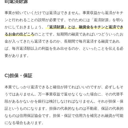
B)返済財源
事業が続いていくだけでは返済はできません。事業収益から返済がキチ
ンと行われることの説明が必要です。そのためには「返済財源」を明ら
かにしておきましょう。
「返済財源」とは、融資金をキチンと返済でき
るお金の出どころ
のことです。短期間の融資であればいつどういったお
金が入ってきたら返済できるのか、長期間で毎月返済する融資であれ
ば、毎月返済額以上の利益を生み出せるのか、といったことを伝える必
要があります。
C)担保・保証
本業でしっかり返済できると確信が持てればいいのですが、必ずしもそ
うではありません。万一事業収益で返せなくなった場合に、その代替手
段があるかないかを銀行は検討しなければなりません。それが担保・保
証というものになります。担保の代表的なものは不動産、保証の代表的
なものは信用保証協会です。担保・保証で信用力を補完され融資が可能
になる場合もあります。