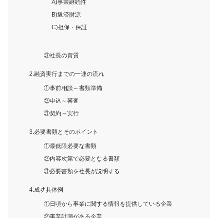
A)事業継続性
B)返済財源
C)担保・保証
③社長の資質
2.融資実行までの一連の流れ
①事前相談～書類準備
②申込～審査
③契約～実行
3.必要書類とそのポイント
①最低限必要な書類
②内容次第で必要となる書類
③必要書類を社長が説明する
4.成功具体例
①日頃から事業に関する情報を提供している企業
②事業計画がある企業