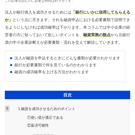
この記事を読むのに必要な時間は約 9 分です。
トレンドコラム
Youtube
曽根康正の経営塾チャンネル
法人が銀行借入を成功させるためには
「銀行にいかに信用してもらえる
税理士顧問
ダウンロードコンテンツ一覧
か」
という点に尽きます。それを融資申込における必要書類で説明でき
単発セミナー
るようにしなければ成功確率は下がります。本コラムでは中小企業の経
相続サービス
税務関連
複数回セミナー
営者の方に知っておいて欲しいポイントを、
融資実務の観点
から元銀行
経営コンサルティング
会計帳簿関連
相談会
員の中小企業診断士が必要書類・流れを交えて解説していきます。
リスク対策サポート(保険)
融資関連
法人が融資を申込するときにどんな書類が必要かわかります
会社設立関連
助成金関連
銀行が必要書類で何を見ているのかわかります
融資・資金繰り
会計事務所向け
融資の成功確率を上げる方法がわかります
人事労務サービス
補助金・助成金サポート
目次
業務代行契約
経営知識発信
1.融資を成功させるためのポイント
①使い道が適正である
業種別サポート
②返済可能性
サービス一覧