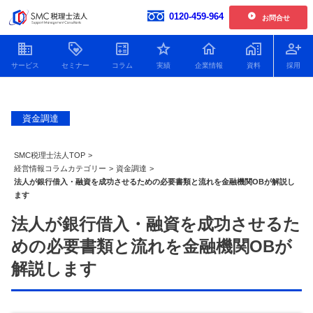
0120-459-964
お問合せ
開催中の単発開催セミナー
企業情報
お客様の声一覧
資金調達
【2026年6.7.8.11月開催】企業型確定拠出年金導入セミナー
社員紹介
2026.01.30更新
新着情報
【2026年開催】日本一わかりやすい決算書活用セミナー
SMC税理士法人TOP
>
2025.11.25更新
人財育成
経営情報コラムカテゴリー
>
資金調達
>
法人が銀行借入・融資を成功させるための必要書類と流れを金融機関OBが解説し
【2026年開催】中津川経営サロン
2025.11.25更新
SDGsへの取り組み
ます
開催中の複数回開催セミナー
プライバシーポリシー
法人が銀行借入・融資を成功させるた
【2026年12月開催】100年企業の経営者に学ぶ トップ対談セミナー
特定商取引法
めの必要書類と流れを金融機関OBが
2026.07.21更新
顧問税理士をお探しの方
Youtube動画をまとめました
解説します
役員貸付金はデメリットだ
役員借入金による資金調達
銀行に決算
【2026年9.10.11月開催 20期記念特別企画】中津川会計塾+ファイナンス
2026.07.21更新
らけ！減らし方と注意点に
のメリット・デメリットと
の必要書類
ついてわかりやすく解説！
返済以外の解消方法につい
ポイントを
【2026年開催 第2期】銀行対応基礎講座(全5回)
2026.07.08更新
て解説！