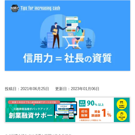
【2026年開催】PAL共催：第3回日本一の決算書の読み方塾
2025.7.30
2025.7.30
2023.8.24
2026.06.09更新
経営改善トピック
経営改善トピック
資金調達ト
保護中: 【2026年9.10.11月開催】第20期中津川会計塾
2025.11.25更新
東京オフィス
名古屋オフィス
【2026年10.11.12月開催】第4回：節税セミナー
2025.11.14更新
経営情報コラム一覧
【2026年開催】決算書の読み方セミナー
2025.11.13更新
確定申告コラム
【2026年開催】初心者さんの会社経営塾
2025.11.13更新
税理士変更をお考えの方
無料で資料ダウンロード
無申告コラム
開催中の相談会
顧問契約コラム
【新サービス開始】経営・資金繰り無料相談室のご案内
帳簿・決算書コラム
2026.07.06更新
経営改善コラム
投稿日：2021年06月25日
更新日：2023年01月06日
多治見オフィス
中津川オフィス
資金調達コラム
動画で勉強する！
相続コラム
Youtube
関連ページ
SMC税理士法人の動画はこちら
税務調査コラム
ブログ
曽根康正の経営塾
確定拠出年金コラム
Youtube
曽根康正の経営塾チャンネル
無申告を解消したい方
毎月最新情報をお届け