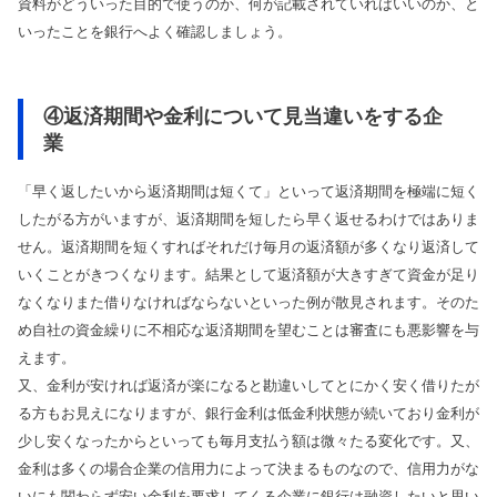
資料がどういった目的で使うのか、何が記載されていればいいのか、と
いったことを銀行へよく確認しましょう。
④返済期間や金利について見当違いをする企
業
「早く返したいから返済期間は短くて」といって返済期間を極端に短く
したがる方がいますが、返済期間を短したら早く返せるわけではありま
せん。返済期間を短くすればそれだけ毎月の返済額が多くなり返済して
いくことがきつくなります。結果として返済額が大きすぎて資金が足り
なくなりまた借りなければならないといった例が散見されます。そのた
め自社の資金繰りに不相応な返済期間を望むことは審査にも悪影響を与
えます。
又、金利が安ければ返済が楽になると勘違いしてとにかく安く借りたが
る方もお見えになりますが、銀行金利は低金利状態が続いており金利が
少し安くなったからといっても毎月支払う額は微々たる変化です。又、
金利は多くの場合企業の信用力によって決まるものなので、信用力がな
いにも関わらず安い金利を要求してくる企業に銀行は融資したいと思い