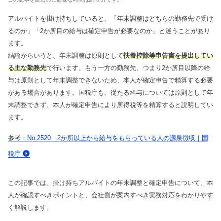
トレンドコラム
Youtube
曽根康正の経営塾チャンネル
アルバイトを掛け持ちしていると、「年末調整はどちらの勤務先で受け
るのか」「2か所目の給与は確定申告が必要なのか」と迷うことがあり
税理士顧問
ダウンロードコンテンツ一覧
単発セミナー
ます。
相続サービス
税務関連
複数回セミナー
結論からいうと、年末調整は原則として
扶養控除等申告書を提出してい
経営コンサルティング
会計帳簿関連
る主な勤務先
で行います。もう一方の勤務先、つまり2か所目以降の給
相談会
与は原則として年末調整できないため、本人が確定申告で精算する必要
リスク対策サポート(保険)
融資関連
がある場合があります。国税庁も、従たる給与については原則として年
会社設立関連
助成金関連
末調整できず、本人が確定申告により所得税等を精算すると説明してい
融資・資金繰り
会計事務所向け
ます。
人事労務サービス
No.2520 2か所以上から給与をもらっている人の源泉徴収｜国
補助金・助成金サポート
税庁
業務代行契約
経営知識発信
この記事では、掛け持ちアルバイトの年末調整と確定申告について、本
業種別サポート
人が確認すべきポイントと、会社側が案内すべき実務対応をわかりやす
く解説します。
サービス一覧