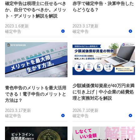
確定申告は税理士に任せるべき
赤字で確定申告・決算申告した
か、自分でやるべきか。メリッ
らどうなる？
ト・デメリット解説を解説
2023.1.6更新
2023.3.17更新
確定申告
確定申告
少額減価償却資産が40万円未満
青色申告のメリットを最大活用
に引き上げ｜中小企業の経費処
できる！電子申告のメリットと
理と実務対応を解説
方法は？
2023.3.17更新
2026.7.10更新
確定申告
確定申告