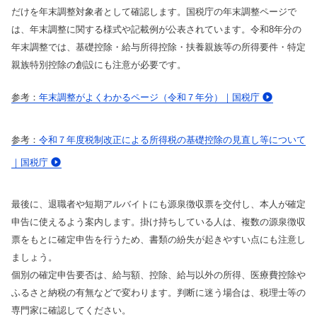
だけを年末調整対象者として確認します。国税庁の年末調整ページで
は、年末調整に関する様式や記載例が公表されています。令和8年分の
年末調整では、基礎控除・給与所得控除・扶養親族等の所得要件・特定
親族特別控除の創設にも注意が必要です。
年末調整がよくわかるページ（令和７年分）｜国税庁
令和７年度税制改正による所得税の基礎控除の見直し等について
｜国税庁
最後に、退職者や短期アルバイトにも源泉徴収票を交付し、本人が確定
申告に使えるよう案内します。掛け持ちしている人は、複数の源泉徴収
票をもとに確定申告を行うため、書類の紛失が起きやすい点にも注意し
ましょう。
個別の確定申告要否は、給与額、控除、給与以外の所得、医療費控除や
ふるさと納税の有無などで変わります。判断に迷う場合は、税理士等の
専門家に確認してください。