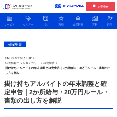
0120-459-964
お問合せ
開催中の単発開催セミナー
企業情報
お客様の声一覧
確定申告
【2026年6.7.8.11月開催】企業型確定拠出年金導入セミナー
社員紹介
2026.01.30更新
新着情報
【2026年開催】日本一わかりやすい決算書活用セミナー
SMC税理士法人TOP
>
2025.11.25更新
人財育成
経営情報コラムカテゴリー
>
確定申告
>
掛け持ちアルバイトの年末調整と確定申告｜2か所給与・20万円ルール・書類の出
【2026年開催】中津川経営サロン
2025.11.25更新
SDGsへの取り組み
し方を解説
開催中の複数回開催セミナー
プライバシーポリシー
掛け持ちアルバイトの年末調整と確
【2026年12月開催】100年企業の経営者に学ぶ トップ対談セミナー
特定商取引法
定申告｜2か所給与・20万円ルール・
2026.07.21更新
顧問税理士をお探しの方
Youtube動画をまとめました
書類の出し方を解説
役員貸付金はデメリットだ
役員借入金による資金調達
銀行に決算
【2026年9.10.11月開催 20期記念特別企画】中津川会計塾+ファイナンス
2026.07.21更新
らけ！減らし方と注意点に
のメリット・デメリットと
の必要書類
ついてわかりやすく解説！
返済以外の解消方法につい
ポイントを
【2026年開催 第2期】銀行対応基礎講座(全5回)
2026.07.08更新
て解説！