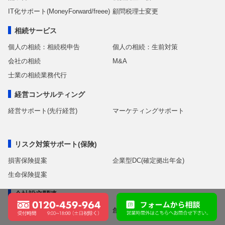
IT化サポート(MoneyForward/freee)
顧問税理士変更
相続サービス
個人の相続：相続税申告
個人の相続：生前対策
会社の相続
M&A
士業の相続業務代行
経営コンサルティング
経営サポート(先行経営)
マーケティングサポート
リスク対策サポート(保険)
損害保険提案
企業型DC(確定拠出年金)
生命保険提案
会社設立関連
expand_less
独立開業・会社設立
創業融資サポート