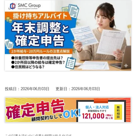
【2026年開催】PAL共催：第3回日本一の決算書の読み方塾
2025.7.30
2025.7.30
2023.8.24
2026.06.09更新
経営改善トピック
経営改善トピック
資金調達ト
保護中: 【2026年9.10.11月開催】第20期中津川会計塾
2025.11.25更新
東京オフィス
名古屋オフィス
【2026年10.11.12月開催】第4回：節税セミナー
2025.11.14更新
経営情報コラム一覧
【2026年開催】決算書の読み方セミナー
2025.11.13更新
確定申告コラム
【2026年開催】初心者さんの会社経営塾
2025.11.13更新
税理士変更をお考えの方
無料で資料ダウンロード
無申告コラム
開催中の相談会
顧問契約コラム
【新サービス開始】経営・資金繰り無料相談室のご案内
帳簿・決算書コラム
2026.07.06更新
経営改善コラム
投稿日：2026年06月03日
更新日：2026年06月03日
多治見オフィス
中津川オフィス
資金調達コラム
動画で勉強する！
相続コラム
Youtube
関連ページ
SMC税理士法人の動画はこちら
税務調査コラム
ブログ
曽根康正の経営塾
確定拠出年金コラム
Youtube
曽根康正の経営塾チャンネル
無申告を解消したい方
毎月最新情報をお届け
この記事を読むのに必要な時間は約 5 分です。