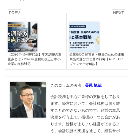
PREV
NEXT
【2026年(令和8年)版】年末調整の変
企業型DC 経営者・役員のための運用
更点とは？2026年度税制改正と中小
商品の選び方と基本戦略【AFP・DC
企業の実務対応
プランナーが解説】
このコラムの著者 :
長縄 龍哉
会計税務を中心に皆様の支援をしており
ます。経営において、会計税務は切り離
すことのできないものです。経営の意思
決定を行う上で、指標の一つに会計があ
ります。皆様がよりよい経営ができるよ
う、会計税務の支援を通じて、経営サポ