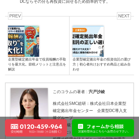
DCならその分も再投資に回せるため効率的です。
PREV
NEXT
企業型確定拠出年金で役員報酬の手取
企業型確定拠出年金の投資信託の選び
りを最大化。節税メリットと注意点を
方｜初心者向けおすすめ商品と組み合
解説
わせ
このコラムの著者 :
宍戸沙綾
株式会社SMC総研：株式会社日本企業型
確定拠出年金センター 企業型DC導入支
援グループ
expand_less
AFP（2級ファイナンシャル・プランニン
グ技能士）/DCプランナー2級