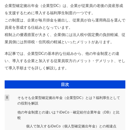
トレンドコラム
Youtube
企業型確定拠出年金（企業型DC）は、企業が従業員の老後の資産形成
曽根康正の経営塾チャンネル
を支援するために導入する福利厚生制度の一つです。
税理士顧問
ダウンロードコンテンツ一覧
この制度は、企業が毎月掛金を拠出し、従業員が自ら運用商品を選んで
単発セミナー
資産を形成する仕組みとなっています。
相続サービス
税務関連
複数回セミナー
税制上の優遇措置が大きく、企業側には法人税や固定費の負担軽減、従
経営コンサルティング
会計帳簿関連
相談会
業員側には所得税・住民税の軽減といったメリットがあります。
リスク対策サポート(保険)
融資関連
本記事では、企業型DCの基本的な仕組みから、他の年金制度との違
会社設立関連
助成金関連
い、導入する企業と加入する従業員双方のメリット・デメリット、そし
融資・資金繰り
会計事務所向け
て導入手順までを詳しく解説します。
人事労務サービス
目次
補助金・助成金サポート
業務代行契約
そもそも企業型確定拠出年金（企業型DC）とは？福利厚生として
の役割を解説
経営知識発信
他の年金制度との違いは？iDeCo・確定給付企業年金（DB）と比
業種別サポート
較
個人で加入するiDeCo（個人型確定拠出年金）との相違点
サービス一覧