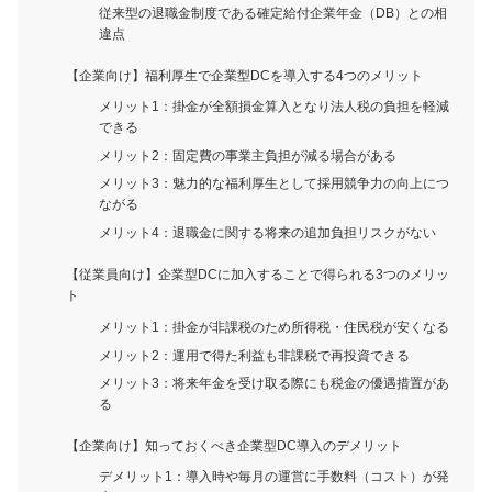
従来型の退職金制度である確定給付企業年金（DB）との相
違点
【企業向け】福利厚生で企業型DCを導入する4つのメリット
メリット1：掛金が全額損金算入となり法人税の負担を軽減
できる
メリット2：固定費の事業主負担が減る場合がある
メリット3：魅力的な福利厚生として採用競争力の向上につ
ながる
メリット4：退職金に関する将来の追加負担リスクがない
【従業員向け】企業型DCに加入することで得られる3つのメリッ
ト
メリット1：掛金が非課税のため所得税・住民税が安くなる
メリット2：運用で得た利益も非課税で再投資できる
メリット3：将来年金を受け取る際にも税金の優遇措置があ
る
【企業向け】知っておくべき企業型DC導入のデメリット
デメリット1：導入時や毎月の運営に手数料（コスト）が発