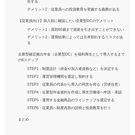
生する
デメリット2：従業員への投資教育を実施する義務がある
【従業員向け】加入前に確認したい企業型DCのデメリット
デメリット1：原則60歳まで資産を引き出すことができない
デメリット2：運用結果によっては元本割れするリスクがあ
る
企業型確定拠出年金（企業型DC）を福利厚生として導入するまで
の6ステップ
STEP1：制度設計（掛金や加入者資格など）を決定する
STEP2：運営管理機関を選定し契約する
STEP3：従業員の代表から導入の同意を得る（労使合意）
STEP4：企業型年金規約を作成し厚生労働省へ申請・承認
STEP5：運用する金融商品のラインナップを選定する
STEP6：従業員へ制度内容の説明と投資教育を行う
まとめ