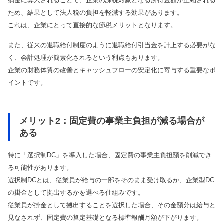
損金に算入されることで、企業の課税対象となる所得金額が圧縮される
ため、結果として法人税の負担を軽減する効果があります。
これは、企業にとって直接的な節税メリットとなります。
また、従来の退職給付制度のように退職給付引当金を計上する必要がな
く、会計処理が簡素化されるという利点もあります。
企業の財務体質の改善とキャッシュフローの安定化に寄与する重要なポ
イントです。
メリット2：固定費の事業主負担が減る場合が
ある
特に「選択制DC」を導入した場合、固定費の事業主負担額を削減でき
る可能性があります。
選択制DCとは、従業員が給与の一部をそのまま受け取るか、企業型DC
の掛金として拠出するかを選べる仕組みです。
従業員が掛金として拠出することを選択した場合、その金額分は給与と
見なされず、固定費の算定基礎となる標準報酬月額が下がります。