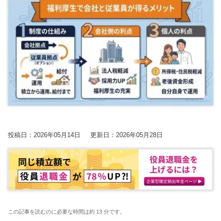
【2026年開催】PAL共催：第3回日本一の決算書の読み方塾
2025.7.30
2025.7.30
2023.8.24
2026.06.09更新
経営改善トピック
経営改善トピック
資金調達ト
保護中: 【2026年9.10.11月開催】第20期中津川会計塾
2025.11.25更新
東京オフィス
名古屋オフィス
【2026年10.11.12月開催】第4回：節税セミナー
2025.11.14更新
経営情報コラム一覧
【2026年開催】決算書の読み方セミナー
2025.11.13更新
確定申告コラム
【2026年開催】初心者さんの会社経営塾
2025.11.13更新
税理士変更をお考えの方
無料で資料ダウンロード
無申告コラム
開催中の相談会
顧問契約コラム
【新サービス開始】経営・資金繰り無料相談室のご案内
帳簿・決算書コラム
2026.07.06更新
投稿日：2026年05月14日
更新日：2026年05月28日
経営改善コラム
多治見オフィス
中津川オフィス
資金調達コラム
動画で勉強する！
相続コラム
Youtube
関連ページ
SMC税理士法人の動画はこちら
税務調査コラム
ブログ
曽根康正の経営塾
確定拠出年金コラム
Youtube
この記事を読むのに必要な時間は約 13 分です。
曽根康正の経営塾チャンネル
無申告を解消したい方
毎月最新情報をお届け