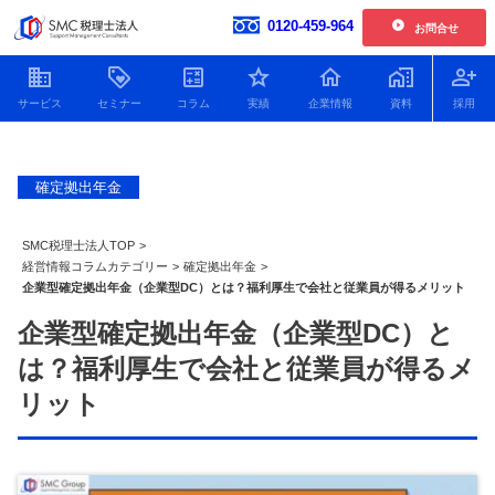
0120-459-964
お問合せ
開催中の単発開催セミナー
企業情報
お客様の声一覧
確定拠出年金
【2026年6.7.8.11月開催】企業型確定拠出年金導入セミナー
社員紹介
2026.01.30更新
新着情報
【2026年開催】日本一わかりやすい決算書活用セミナー
SMC税理士法人TOP
>
2025.11.25更新
人財育成
経営情報コラムカテゴリー
>
確定拠出年金
>
企業型確定拠出年金（企業型DC）とは？福利厚生で会社と従業員が得るメリット
【2026年開催】中津川経営サロン
2025.11.25更新
SDGsへの取り組み
企業型確定拠出年金（企業型DC）と
開催中の複数回開催セミナー
プライバシーポリシー
は？福利厚生で会社と従業員が得るメ
【2026年12月開催】100年企業の経営者に学ぶ トップ対談セミナー
特定商取引法
2026.07.21更新
リット
顧問税理士をお探しの方
Youtube動画をまとめました
役員貸付金はデメリットだ
役員借入金による資金調達
銀行に決算
【2026年9.10.11月開催 20期記念特別企画】中津川会計塾+ファイナンス
2026.07.21更新
らけ！減らし方と注意点に
のメリット・デメリットと
の必要書類
ついてわかりやすく解説！
返済以外の解消方法につい
ポイントを
【2026年開催 第2期】銀行対応基礎講座(全5回)
2026.07.08更新
て解説！