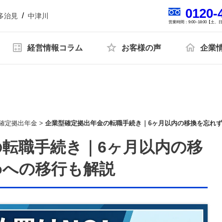
0120-
多治見
中津川
営業時間：9:00~18:00【土
経営情報コラム
お客様の声
企業
開催中の単発開催セミナー
報
人財育成
SDGsへの取り組み
プライバシーポ
お客様の声一覧
導入セミナー
ミナー
確定拠出年金
>
企業型確定拠出年金の転職手続き｜6ヶ月以内の移換を忘れずに
転職手続き｜6ヶ月以内の移
開催中の複数回開催セミナー
Coへの移行も解説
 トップ対談セミナー
税理士変更をお考えの方
無料で資料ダウンロード
中津川会計塾+ファイナンス
経営コンサルティング
リスク対策サポート(保険)
会社
関連
会計帳簿関連
融資関連
助成金関連
名古屋オフィス
多治見オフィス
る資金調達のメリ
銀行に決算書を提出する際の必要
税務署から電話や
サポート
業務代行契約
経営知識発信
業種別サ
トと返済以外の解
書類と銀行員が見るポイントを解
理由とその対応を
の読み方塾