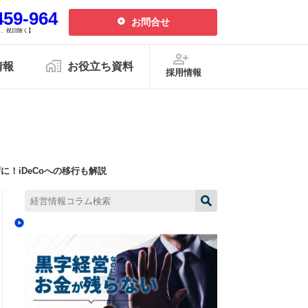
459-964
お問合せ
、日、祝日除く】
情報
お役立ち資料
採用情報
リシー
特定商取引法
2026.01.30更新
2025.11.25更新
！iDeCoへの移行も解説
2025.11.25更新
2026.07.21更新
無申告を解消したい方
毎月最新情報をお届け
2026.07.21更新
設立関連
融資・資金繰り
会計事務所向け
2026.07.08更新
中津川オフィス
呼び出しが来る
帳簿の付け方とは？単式・複式簿
ポート
税理士が解説
記の違いや記帳手順、失敗例を解
2026.06.09更新