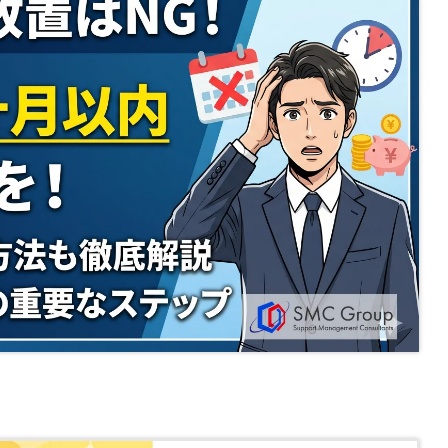
解説！
説します
会計塾
サービス一覧
Y
2023.8.24
2025.7.30
営塾
ク
資金調達トピック
無申告トピック
ム
無申告コラム
顧問契約コラム
帳簿・決算書
税務調査コラム
確定拠出年金コラム
トレンドコラム
開催中の相談会
ご案内
Y
法人の動画はこちら
相談会