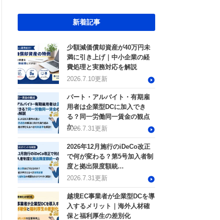
新着記事
少額減価償却資産が40万円未
満に引き上げ｜中小企業の経
費処理と実務対応を解説
2026.7.10更新
パート・アルバイト・有期雇
用者は企業型DCに加入でき
る？同一労働同一賃金の観点
か...
2026.7.31更新
2026年12月施行のiDeCo改正
で何が変わる？第5号加入者制
度と拠出限度額統...
2026.7.31更新
越境EC事業者が企業型DCを導
入するメリット｜海外人材確
保と福利厚生の差別化