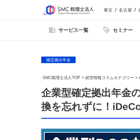
東京
名古屋
サービス一覧
セミナー
企業情報
社員紹介
新着情
【2026年6.7.8.11月開催】企業型確定拠出年金
確定拠出年金
【2026年開催】日本一わかりやすい決算書活用セ
SMC税理士法人TOP
>
経営情報コラムカテゴリー
>
【2026年開催】中津川経営サロン
企業型確定拠出年金の
換を忘れずに！iDe
【2026年12月開催】100年企業の経営者に学ぶ
顧問税理士をお探しの方
Youtube動画をまとめました
【2026年9.10.11月開催 20期記念特別企画】
税理士顧問
相続サービス
ダウンロードコンテンツ一覧
税務
【2026年開催 第2期】銀行対応基礎講座(全5回)
東京オフィス
役員貸付金はデメリットだらけ！
役員借入金によ
人事労務サービス
補助金・助成金
減らし方と注意点についてわかり
ット・デメリッ
【2026年開催】PAL共催：第3回日本一の決算書