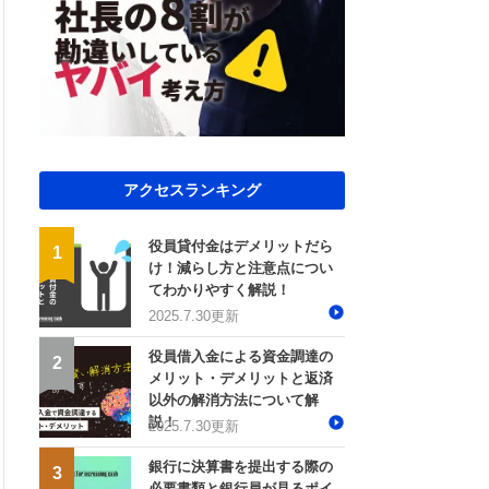
説
2025.11.25更新
outube
2026.7.27
曽根康正の経営塾チャンネル
2025.11.14更新
帳簿・決算書トピック
2025.11.13更新
2025.11.13更新
コラム
経営改善コラム
アクセスランキング
2026.07.06更新
役員貸付金はデメリットだら
け！減らし方と注意点につい
てわかりやすく解説！
2025.7.30更新
outube
曽根康正の経営塾チャンネル
役員借入金による資金調達の
メリット・デメリットと返済
以外の解消方法について解
説！
2025.7.30更新
銀行に決算書を提出する際の
必要書類と銀行員が見るポイ