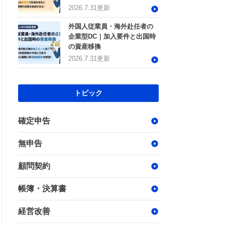
2026.7.31更新
外国人従業員・海外赴任者の
企業型DC｜加入要件と出国時
の資産移換
2026.7.31更新
トピック
確定申告
無申告
顧問契約
帳簿・決算書
経営改善