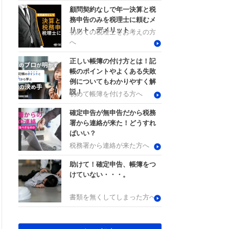
顧問契約なしで年一決算と税
務申告のみを税理士に頼むメ
リット・デメリット
初めての税理士をお考えの方
へ
正しい帳簿の付け方とは！記
帳のポイントやよくある失敗
例についてもわかりやすく解
説！
初めて帳簿を付ける方へ
確定申告が無申告だから税務
署から連絡が来た！どうすれ
ばいい？
税務署から連絡が来た方へ
助けて！確定申告、帳簿をつ
けていない・・・。
書類を無くしてしまった方へ