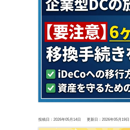
やすく解説！
消方法について
関連ページ
保護中: 【2026年9.10.11月開催】第20期中津川
ブログ
2025.7.30
2025.7.30
曽根康正の経
【2026年10.11.12月開催】第4回：節税セミナー
経営改善トピック
経営改善トピッ
【2026年開催】決算書の読み方セミナー
【2026年開催】初心者さんの会社経営塾
経営情報コラム一覧
確定申告コラ
資金調達コラム
相続コラム
【新サービス開始】経営・資金繰り無料相談室の
動画で勉強する！
Youtube
SMC税理士
単発セミナー
複数回セミナー
投稿日：2026年05月14日
更新日：2026年05月19日