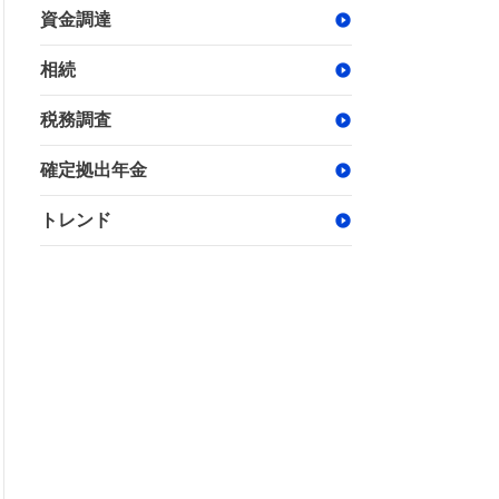
資金調達
相続
税務調査
確定拠出年金
トレンド