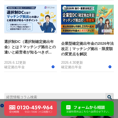
選択制DC（選択制確定拠出年
企業型確定拠出年金の2026年法
金）とは？マッチング拠出との
改正｜マッチング拠出・限度額
違いと経営者が知るべきポ...
の変更点を解説
2026.6.12更新
2026.4.30更新
確定拠出年金
確定拠出年金
expand_less