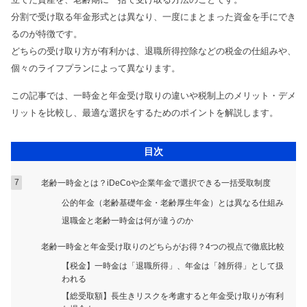
トレンドコラム
Youtube
曽根康正の経営塾チャンネル
分割で受け取る年金形式とは異なり、一度にまとまった資金を手にでき
るのが特徴です。
税理士顧問
ダウンロードコンテンツ一覧
単発セミナー
どちらの受け取り方が有利かは、退職所得控除などの税金の仕組みや、
相続サービス
税務関連
個々のライフプランによって異なります。
複数回セミナー
経営コンサルティング
会計帳簿関連
相談会
この記事では、一時金と年金受け取りの違いや税制上のメリット・デメ
リスク対策サポート(保険)
融資関連
リットを比較し、最適な選択をするためのポイントを解説します。
会社設立関連
助成金関連
目次
融資・資金繰り
会計事務所向け
人事労務サービス
老齢一時金とは？iDeCoや企業年金で選択できる一括受取制度
補助金・助成金サポート
公的年金（老齢基礎年金・老齢厚生年金）とは異なる仕組み
退職金と老齢一時金は何が違うのか
業務代行契約
老齢一時金と年金受け取りのどちらがお得？4つの視点で徹底比較
経営知識発信
【税金】一時金は「退職所得」、年金は「雑所得」として扱
業種別サポート
われる
【総受取額】長生きリスクを考慮すると年金受け取りが有利
サービス一覧