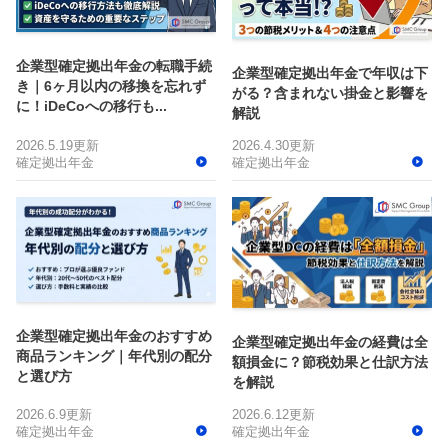
企業型確定拠出年金の転職手続
企業型確定拠出年金で年収は下
き｜6ヶ月以内の移換を忘れず
がる？含まれない掛金と影響を
に！iDeCoへの移行も...
解説
2026.5.19更新
2026.4.30更新
確定拠出年金
確定拠出年金
企業型確定拠出年金のおすすめ
企業型確定拠出年金の経費は全
商品ランキング｜年代別の配分
額損金に？節税効果と仕訳方法
と選び方
を解説
2026.6.9更新
2026.6.12更新
確定拠出年金
確定拠出年金