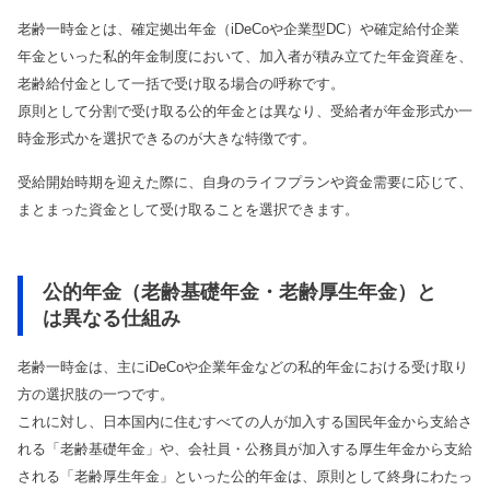
老齢一時金とは、確定拠出年金（iDeCoや企業型DC）や確定給付企業
年金といった私的年金制度において、加入者が積み立てた年金資産を、
老齢給付金として一括で受け取る場合の呼称です。
原則として分割で受け取る公的年金とは異なり、受給者が年金形式か一
時金形式かを選択できるのが大きな特徴です。
受給開始時期を迎えた際に、自身のライフプランや資金需要に応じて、
まとまった資金として受け取ることを選択できます。
公的年金（老齢基礎年金・老齢厚生年金）と
は異なる仕組み
老齢一時金は、主にiDeCoや企業年金などの私的年金における受け取り
方の選択肢の一つです。
これに対し、日本国内に住むすべての人が加入する国民年金から支給さ
れる「老齢基礎年金」や、会社員・公務員が加入する厚生年金から支給
される「老齢厚生年金」といった公的年金は、原則として終身にわたっ