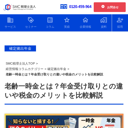
0120-459-964
お問合せ
開催中の単発開催セミナー
企業情報
お客様の声一覧
確定拠出年金
【2026年6.7.8.11月開催】企業型確定拠出年金導入セミナー
社員紹介
2026.01.30更新
新着情報
【2026年開催】日本一わかりやすい決算書活用セミナー
SMC税理士法人TOP
>
2025.11.25更新
人財育成
経営情報コラムカテゴリー
>
確定拠出年金
>
老齢一時金とは？年金受け取りとの違いや税金のメリットを比較解説
【2026年開催】中津川経営サロン
2025.11.25更新
SDGsへの取り組み
老齢一時金とは？年金受け取りとの違
開催中の複数回開催セミナー
プライバシーポリシー
いや税金のメリットを比較解説
【2026年12月開催】100年企業の経営者に学ぶ トップ対談セミナー
特定商取引法
2026.07.21更新
顧問税理士をお探しの方
Youtube動画をまとめました
役員貸付金はデメリットだ
役員借入金による資金調達
銀行に決算
【2026年9.10.11月開催 20期記念特別企画】中津川会計塾+ファイナンス
2026.07.21更新
らけ！減らし方と注意点に
のメリット・デメリットと
の必要書類
ついてわかりやすく解説！
返済以外の解消方法につい
ポイントを
【2026年開催 第2期】銀行対応基礎講座(全5回)
2026.07.08更新
て解説！