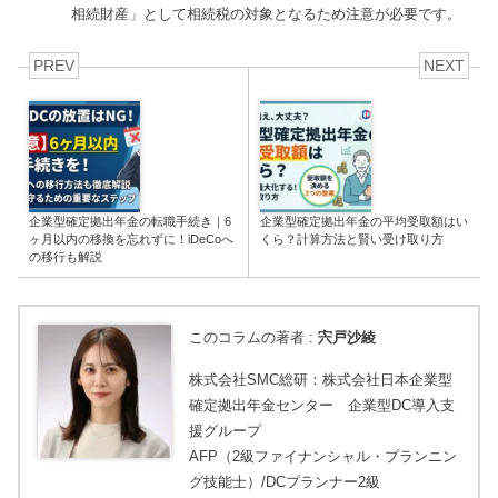
相続財産」として相続税の対象となるため注意が必要です。
PREV
NEXT
企業型確定拠出年金の転職手続き｜6
企業型確定拠出年金の平均受取額はい
ヶ月以内の移換を忘れずに！iDeCoへ
くら？計算方法と賢い受け取り方
の移行も解説
このコラムの著者 :
宍戸沙綾
株式会社SMC総研：株式会社日本企業型
確定拠出年金センター 企業型DC導入支
援グループ
AFP（2級ファイナンシャル・プランニン
グ技能士）/DCプランナー2級