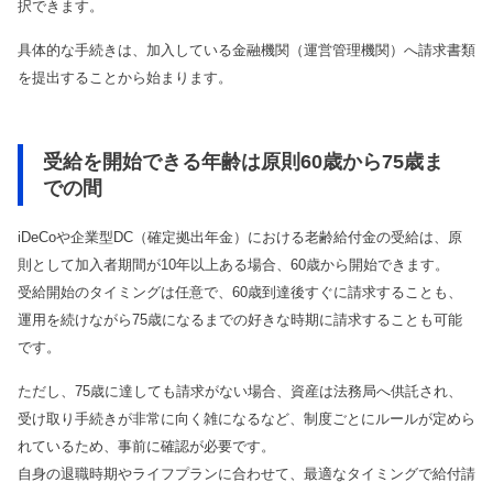
択できます。
具体的な手続きは、加入している金融機関（運営管理機関）へ請求書類
を提出することから始まります。
受給を開始できる年齢は原則60歳から75歳ま
での間
iDeCoや企業型DC（確定拠出年金）における老齢給付金の受給は、原
則として加入者期間が10年以上ある場合、60歳から開始できます。
受給開始のタイミングは任意で、60歳到達後すぐに請求することも、
運用を続けながら75歳になるまでの好きな時期に請求することも可能
です。
ただし、75歳に達しても請求がない場合、資産は法務局へ供託され、
受け取り手続きが非常に向く雑になるなど、制度ごとにルールが定めら
れているため、事前に確認が必要です。
自身の退職時期やライフプランに合わせて、最適なタイミングで給付請