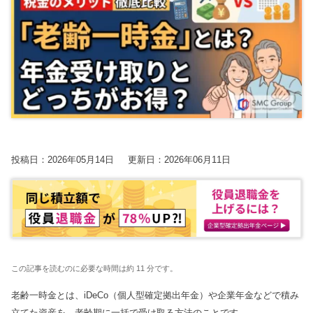
【2026年開催】PAL共催：第3回日本一の決算書の読み方塾
2025.7.30
2025.7.30
2023.8.24
2026.06.09更新
経営改善トピック
経営改善トピック
資金調達ト
保護中: 【2026年9.10.11月開催】第20期中津川会計塾
2025.11.25更新
東京オフィス
名古屋オフィス
【2026年10.11.12月開催】第4回：節税セミナー
2025.11.14更新
経営情報コラム一覧
【2026年開催】決算書の読み方セミナー
2025.11.13更新
確定申告コラム
【2026年開催】初心者さんの会社経営塾
2025.11.13更新
税理士変更をお考えの方
無料で資料ダウンロード
無申告コラム
開催中の相談会
顧問契約コラム
投稿日：2026年05月14日
更新日：2026年06月11日
【新サービス開始】経営・資金繰り無料相談室のご案内
帳簿・決算書コラム
2026.07.06更新
経営改善コラム
多治見オフィス
中津川オフィス
資金調達コラム
動画で勉強する！
相続コラム
Youtube
関連ページ
SMC税理士法人の動画はこちら
税務調査コラム
この記事を読むのに必要な時間は約 11 分です。
ブログ
曽根康正の経営塾
確定拠出年金コラム
Youtube
老齢一時金とは、iDeCo（個人型確定拠出年金）や企業年金などで積み
曽根康正の経営塾チャンネル
無申告を解消したい方
毎月最新情報をお届け
立てた資産を、老齢期に一括で受け取る方法のことです。