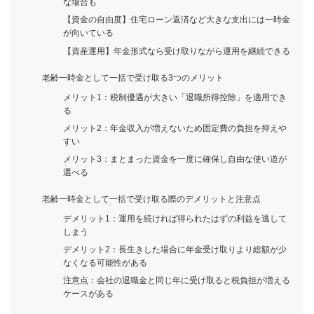
な場合も
【資金の自由度】住宅ローン返済など大きな支出には一時金
が向いている
【資産運用】年金形式なら受け取りながら運用を継続できる
老齢一時金として一括で受け取る3つのメリット
メリット1：税制優遇が大きい「退職所得控除」を適用でき
る
メリット2：年金収入が増えないため固定費の負担を抑えや
すい
メリット3：まとまった資金を一度に確保し自由な使い道が
選べる
老齢一時金として一括で受け取る際のデメリットと注意点
デメリット1：運用を続ければ得られたはずの利益を逃して
しまう
デメリット2：長生きした場合に年金受け取りより総額が少
なくなる可能性がある
注意点：会社の退職金と同じ年に受け取ると税負担が増える
ケースがある