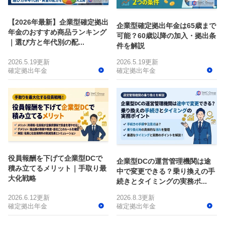
【2026年最新】企業型確定拠出
企業型確定拠出年金は65歳まで
年金のおすすめ商品ランキング
可能？60歳以降の加入・拠出条
｜選び方と年代別の配...
件を解説
2026.5.19更新
2026.5.19更新
確定拠出年金
確定拠出年金
役員報酬を下げて企業型DCで
企業型DCの運営管理機関は途
積み立てるメリット｜手取り最
中で変更できる？乗り換えの手
大化戦略
続きとタイミングの実務ポ...
2026.6.12更新
2026.8.3更新
確定拠出年金
確定拠出年金