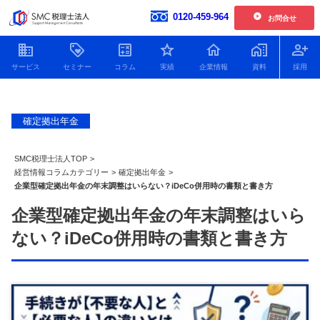
0120-459-964
お問合せ
開催中の単発開催セミナー
企業情報
お客様の声一覧
確定拠出年金
【2026年6.7.8.11月開催】企業型確定拠出年金導入セミナー
社員紹介
2026.01.30更新
新着情報
【2026年開催】日本一わかりやすい決算書活用セミナー
SMC税理士法人TOP
>
2025.11.25更新
人財育成
経営情報コラムカテゴリー
>
確定拠出年金
>
企業型確定拠出年金の年末調整はいらない？iDeCo併用時の書類と書き方
【2026年開催】中津川経営サロン
2025.11.25更新
SDGsへの取り組み
企業型確定拠出年金の年末調整はいら
開催中の複数回開催セミナー
プライバシーポリシー
ない？iDeCo併用時の書類と書き方
【2026年12月開催】100年企業の経営者に学ぶ トップ対談セミナー
特定商取引法
2026.07.21更新
顧問税理士をお探しの方
Youtube動画をまとめました
役員貸付金はデメリットだ
役員借入金による資金調達
銀行に決算
【2026年9.10.11月開催 20期記念特別企画】中津川会計塾+ファイナンス
2026.07.21更新
らけ！減らし方と注意点に
のメリット・デメリットと
の必要書類
ついてわかりやすく解説！
返済以外の解消方法につい
ポイントを
【2026年開催 第2期】銀行対応基礎講座(全5回)
2026.07.08更新
て解説！