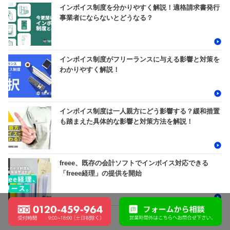
インボイス制度を分かりやすく解説！適格請求書発行
事業者にならないとどうなる？
インボイス制度がフリーランスに与える影響と対策を
わかりやすく解説！
インボイス制度は一人親方にどう影響する？緩和措置
も踏まえた具体的な影響と対策方法を解説！
freee、既存の会計ソフトでインボイス対応できる
「freee経理」の提供を開始
expand_less