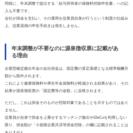
同様に、年末調整で提出する「給与所得者の保険料控除申告書」への記
入も不要です。
会社が掛金を支払い、その運用を従業員自身が行うという制度の仕組み
上、従業員側の申告手続きは発生しません。
年末調整が不要なのに源泉徴収票に記載があ
る理由
企業型確定拠出年金の会社掛金は、固定費の算定基礎となる標準報酬月
額から除外されます。
これにより健康保険料や厚生年金保険料が軽減される効果があり、その
結果が源泉徴収票の「固定費等の金額」に反映されます。
ただし、これは掛金そのものが控除対象であることを示すものではあり
ません。
従業員が自身で掛金を上乗せするマッチング拠出やiDeCoを利用しない
限り、掛金額が「小規模企業共済等掛金控除」の欄に記載されることは
ありません。