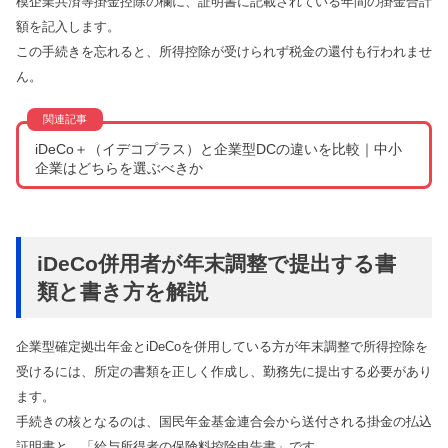
模企業共済等掛金控除の欄に、証明書に記載されている年間の掛金合計
額を記入します。
この手続きを忘れると、所得控除が受けられず税金の還付も行われませ
ん。
iDeCo＋（イデコプラス）と企業型DCの違いを比較｜中小
企業はどちらを選ぶべきか
iDeCo併用者が年末調整で提出する書
類と書き方を解説
企業型確定拠出年金とiDeCoを併用している方が年末調整で所得控除を
受けるには、所定の書類を正しく作成し、勤務先に提出する必要があり
ます。
手続きの核となるのは、国民年金基金連合会から送付される掛金の払込
証明書と、「給与所得者の保険料控除申告書」です。