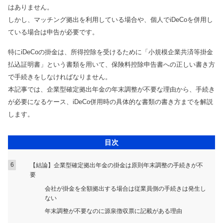
トレンドコラム
Youtube
はありません。
曽根康正の経営塾チャンネル
しかし、マッチング拠出を利用している場合や、個人でiDeCoを併用し
税理士顧問
ダウンロードコンテンツ一覧
ている場合は申告が必要です。
単発セミナー
相続サービス
税務関連
特にiDeCoの掛金は、所得控除を受けるために「小規模企業共済等掛金
複数回セミナー
払込証明書」という書類を用いて、保険料控除申告書への正しい書き方
経営コンサルティング
会計帳簿関連
相談会
で手続きをしなければなりません。
リスク対策サポート(保険)
融資関連
本記事では、企業型確定拠出年金の年末調整が不要な理由から、手続き
会社設立関連
助成金関連
が必要になるケース、iDeCo併用時の具体的な書類の書き方までを解説
融資・資金繰り
会計事務所向け
します。
人事労務サービス
目次
補助金・助成金サポート
業務代行契約
【結論】企業型確定拠出年金の掛金は原則年末調整の手続きが不
要
経営知識発信
会社が掛金を全額拠出する場合は従業員側の手続きは発生し
業種別サポート
ない
年末調整が不要なのに源泉徴収票に記載がある理由
サービス一覧