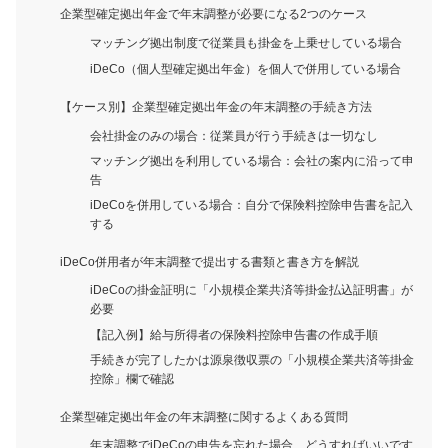
企業型確定拠出年金で年末調整が必要になる2つのケース
マッチング拠出制度で従業員も掛金を上乗せしている場合
iDeCo（個人型確定拠出年金）を個人で併用している場合
【ケース別】企業型確定拠出年金の年末調整の手続き方法
会社掛金のみの場合：従業員が行う手続きは一切なし
マッチング拠出を利用している場合：会社の案内に沿って申
告
iDeCoを併用している場合：自分で保険料控除申告書を記入
する
iDeCo併用者が年末調整で提出する書類と書き方を解説
iDeCoの掛金証明に「小規模企業共済等掛金払込証明書」が
必要
【記入例】給与所得者の保険料控除申告書の作成手順
手続きが完了したかは源泉徴収票の「小規模企業共済等掛金
控除」欄で確認
企業型確定拠出年金の年末調整に関するよくある質問
年末調整でiDeCoの申告を忘れた場合、どうすればいいです