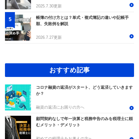
2025.7.30更新
帳簿の付け方とは？単式・複式簿記の違いや記帳手
順、失敗例を解説
2026.7.27更新
おすすめ記事
コロナ融資の返済がスタート、どう返済していきます
か？
融資の返済にお困りの方へ
顧問契約なしで年一決算と税務申告のみを税理士に頼
むメリット・デメリット
初めての税理士をお考えの方へ