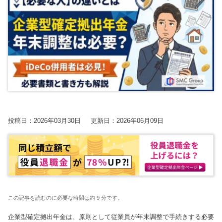
【2026年開催】PAL共催：第3回日本一の決算書の読み方塾
2025.7.30
2025.7.30
2023.8.24
2026.06.09更新
経営改善トピック
経営改善トピック
資金調達ト
保護中: 【2026年9.10.11月開催】第20期中津川会計塾
2025.11.25更新
東京オフィス
名古屋オフィス
【2026年10.11.12月開催】第4回：節税セミナー
2025.11.14更新
経営情報コラム一覧
【2026年開催】決算書の読み方セミナー
2025.11.13更新
確定申告コラム
【2026年開催】初心者さんの会社経営塾
2025.11.13更新
税理士変更をお考えの方
無料で資料ダウンロード
無申告コラム
開催中の相談会
顧問契約コラム
投稿日：2026年03月30日
更新日：2026年06月09日
【新サービス開始】経営・資金繰り無料相談室のご案内
帳簿・決算書コラム
2026.07.06更新
経営改善コラム
多治見オフィス
中津川オフィス
資金調達コラム
動画で勉強する！
相続コラム
Youtube
関連ページ
SMC税理士法人の動画はこちら
税務調査コラム
ブログ
この記事を読むのに必要な時間は約 9 分です。
曽根康正の経営塾
確定拠出年金コラム
Youtube
曽根康正の経営塾チャンネル
企業型確定拠出年金は、原則として従業員が年末調整で手続きする必要
無申告を解消したい方
毎月最新情報をお届け