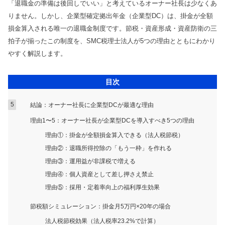
トレンドコラム
「退職金の準備は後回しでいい」と考えているオーナー社長は少なくあ
Youtube
曽根康正の経営塾チャンネル
りません。しかし、企業型確定拠出年金（企業型DC）は、掛金が全額
損金算入される唯一の退職金制度です。節税・資産形成・資産防衛の三
税理士顧問
ダウンロードコンテンツ一覧
単発セミナー
拍子が揃ったこの制度を、SMC税理士法人が5つの理由とともにわかり
相続サービス
税務関連
複数回セミナー
やすく解説します。
経営コンサルティング
会計帳簿関連
相談会
目次
リスク対策サポート(保険)
融資関連
会社設立関連
助成金関連
結論：オーナー社長に企業型DCが最適な理由
融資・資金繰り
会計事務所向け
理由1〜5：オーナー社長が企業型DCを導入すべき5つの理由
人事労務サービス
理由①：掛金が全額損金算入できる（法人税節税）
補助金・助成金サポート
理由②：退職所得控除の「もう一枠」を作れる
理由③：運用益が非課税で増える
業務代行契約
理由④：個人資産として差し押さえ禁止
経営知識発信
理由⑤：採用・定着率向上の福利厚生効果
業種別サポート
節税額シミュレーション：掛金月5万円×20年の場合
法人税節税効果（法人税率23.2%で計算）
サービス一覧