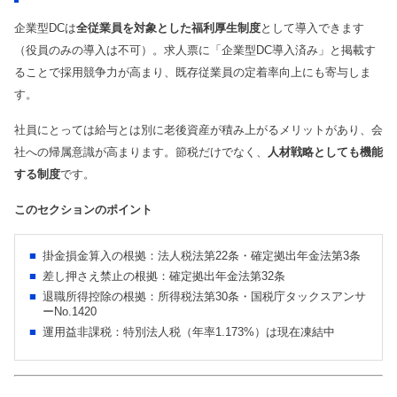
企業型DCは
全従業員を対象とした福利厚生制度
として導入できます
（役員のみの導入は不可）。求人票に「企業型DC導入済み」と掲載す
ることで採用競争力が高まり、既存従業員の定着率向上にも寄与しま
す。
社員にとっては給与とは別に老後資産が積み上がるメリットがあり、会
社への帰属意識が高まります。節税だけでなく、
人材戦略としても機能
する制度
です。
このセクションのポイント
掛金損金算入の根拠：法人税法第22条・確定拠出年金法第3条
差し押さえ禁止の根拠：確定拠出年金法第32条
退職所得控除の根拠：所得税法第30条・国税庁タックスアンサ
ーNo.1420
運用益非課税：特別法人税（年率1.173%）は現在凍結中