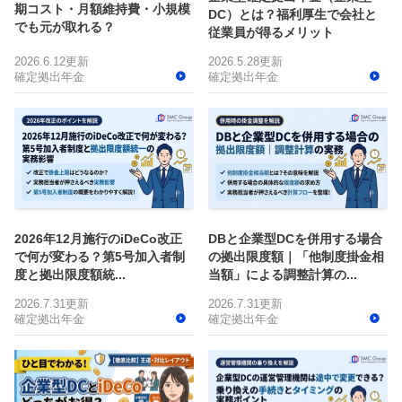
期コスト・月額維持費・小規模
DC）とは？福利厚生で会社と
でも元が取れる？
従業員が得るメリット
2026.6.12更新
2026.5.28更新
確定拠出年金
確定拠出年金
2026年12月施行のiDeCo改正
DBと企業型DCを併用する場合
で何が変わる？第5号加入者制
の拠出限度額｜「他制度掛金相
度と拠出限度額統...
当額」による調整計算の...
2026.7.31更新
2026.7.31更新
確定拠出年金
確定拠出年金