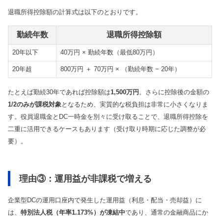
退職所得控除額の計算式は以下のとおりです。
勤続年数
退職所得控除額
20年以下
40万円 × 勤続年数（最低80万円）
20年超
800万円 ＋ 70万円 × （勤続年数 − 20年）
たとえば勤続30年であれば控除額は
1,500万円
。さらに控除後の金額の
1/2のみが課税対象
となるため、実質的な税負担は非常に小さくなりま
す。役員退職金とDC一時金を別々に受け取ることで、退職所得控除を
二重に活用できるケースもあります（受け取り時期に応じた調整が必
要）。
理由③：運用益が非課税で増える
企業型DCの運用口座内で発生した運用益（利息・配当・売却益）に
は、
特別法人税（年率1.173%）が凍結中
であり、通常の金融商品にか