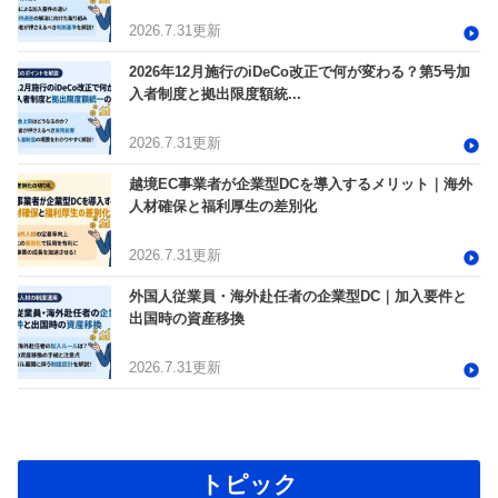
2026.7.31更新
2026年12月施行のiDeCo改正で何が変わる？第5号加
入者制度と拠出限度額統...
2026.7.31更新
越境EC事業者が企業型DCを導入するメリット｜海外
人材確保と福利厚生の差別化
2026.7.31更新
外国人従業員・海外赴任者の企業型DC｜加入要件と
出国時の資産移換
2026.7.31更新
トピック