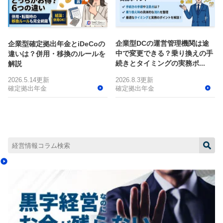
企業型DCの運営管理機関は途
企業型確定拠出年金とiDeCoの
中で変更できる？乗り換えの手
違いは？併用・移換のルールを
続きとタイミングの実務ポ...
解説
2026.5.14更新
2026.8.3更新
確定拠出年金
確定拠出年金