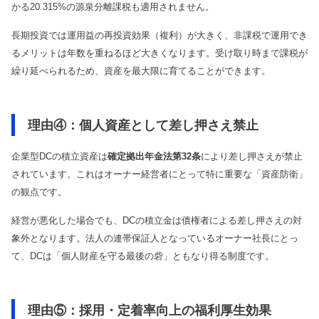
かる20.315%の源泉分離課税も適用されません。
長期投資では運用益の再投資効果（複利）が大きく、非課税で運用でき
るメリットは年数を重ねるほど大きくなります。受け取り時まで課税が
繰り延べられるため、資産を最大限に育てることができます。
理由④：個人資産として差し押さえ禁止
企業型DCの積立資産は
確定拠出年金法第32条
により差し押さえが禁止
されています。これはオーナー経営者にとって特に重要な「資産防衛」
の観点です。
経営が悪化した場合でも、DCの積立金は債権者による差し押さえの対
象外となります。法人の連帯保証人となっているオーナー社長にとっ
て、DCは「個人財産を守る最後の砦」ともなり得る制度です。
理由⑤：採用・定着率向上の福利厚生効果