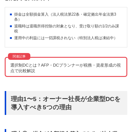
掛金は全額損金算入（法人税法第22条・確定拠出年金法第3
条）
退職時は退職所得控除の対象となり、受け取り額の1/2のみ課
税
運用中の利益には一切課税されない（特別法人税は凍結中）
選択制DCとは？AFP・DCプランナーが税務・資産形成の視
点で比較解説
理由1〜5：オーナー社長が企業型DCを
導入すべき5つの理由