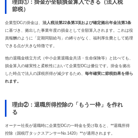
理由①：掛金が全額損金算入できる（法人税
節税）
企業型DCの掛金は、
法人税法第22条第3項および確定拠出年金法第3条
に基づき、拠出した事業年度の損金として全額算入されます。これは役
員報酬のように「定期同額給与」の縛りがなく、福利厚生費として処理
できる点が大きな特徴です。
他の退職金積立方式（中小企業退職金共済・生命保険等）と比べても、
損金算入の確実性と柔軟性において企業型DCは優位です。掛金を拠出
した時点で法人の課税所得が減少するため、
毎年確実に節税効果を得ら
れます。
理由②：退職所得控除の「もう一枠」を作れ
る
オーナー社長が退職時に企業型DCの一時金を受け取ると、**退職所得
控除（国税庁タックスアンサーNo.1420）**が適用されます。