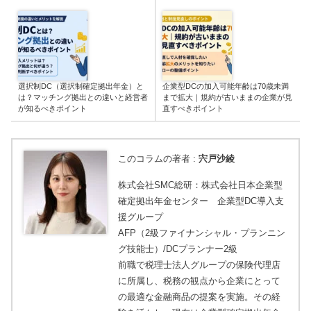
選択制DC（選択制確定拠出年金）と
企業型DCの加入可能年齢は70歳未満
は？マッチング拠出との違いと経営者
まで拡大｜規約が古いままの企業が見
が知るべきポイント
直すべきポイント
このコラムの著者 :
宍戸沙綾
株式会社SMC総研：株式会社日本企業型
確定拠出年金センター 企業型DC導入支
援グループ
AFP（2級ファイナンシャル・プランニン
グ技能士）/DCプランナー2級
前職で税理士法人グループの保険代理店
に所属し、税務の観点から企業にとって
の最適な金融商品の提案を実施。その経