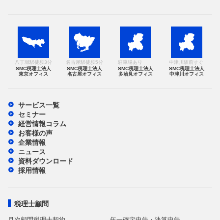
八丁堀駅徒歩3分
名古屋駅徒歩5分
駐車場あり
中津川駅前すぐ
SMC税理士法人
SMC税理士法人
SMC税理士法人
SMC税理士法人
東京オフィス
名古屋オフィス
多治見オフィス
中津川オフィス
サービス一覧
セミナー
経営情報コラム
お客様の声
企業情報
ニュース
資料ダウンロード
採用情報
税理士顧問
月次顧問税理士契約
年一確定申告・決算申告