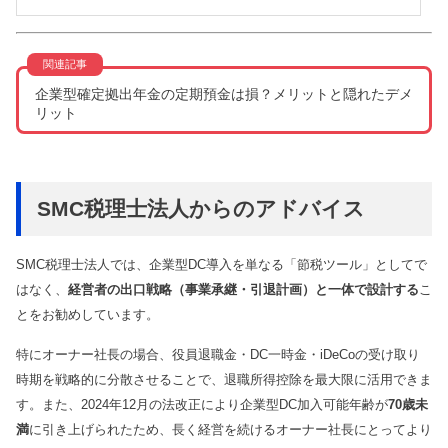
企業型確定拠出年金の定期預金は損？メリットと隠れたデメ
リット
SMC税理士法人からのアドバイス
SMC税理士法人では、企業型DC導入を単なる「節税ツール」としてで
はなく、
経営者の出口戦略（事業承継・引退計画）と一体で設計する
こ
とをお勧めしています。
特にオーナー社長の場合、役員退職金・DC一時金・iDeCoの受け取り
時期を戦略的に分散させることで、退職所得控除を最大限に活用できま
す。また、2024年12月の法改正により企業型DC加入可能年齢が
70歳未
満
に引き上げられたため、長く経営を続けるオーナー社長にとってより