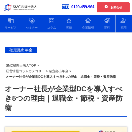
0120-459-964
お問合せ
開催中の単発開催セミナー
企業情報
お客様の声一覧
確定拠出年金
【2026年6.7.8.11月開催】企業型確定拠出年金導入セミナー
社員紹介
2026.01.30更新
新着情報
【2026年開催】日本一わかりやすい決算書活用セミナー
SMC税理士法人TOP
>
2025.11.25更新
人財育成
経営情報コラムカテゴリー
>
確定拠出年金
>
オーナー社長が企業型DCを導入すべき5つの理由｜退職金・節税・資産防衛
【2026年開催】中津川経営サロン
2025.11.25更新
SDGsへの取り組み
オーナー社長が企業型DCを導入すべ
開催中の複数回開催セミナー
プライバシーポリシー
き5つの理由｜退職金・節税・資産防
【2026年12月開催】100年企業の経営者に学ぶ トップ対談セミナー
特定商取引法
2026.07.21更新
衛
顧問税理士をお探しの方
Youtube動画をまとめました
役員貸付金はデメリットだ
役員借入金による資金調達
銀行に決算
【2026年9.10.11月開催 20期記念特別企画】中津川会計塾+ファイナンス
2026.07.21更新
らけ！減らし方と注意点に
のメリット・デメリットと
の必要書類
ついてわかりやすく解説！
返済以外の解消方法につい
ポイントを
【2026年開催 第2期】銀行対応基礎講座(全5回)
2026.07.08更新
て解説！