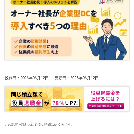
【2026年開催】PAL共催：第3回日本一の決算書の読み方塾
2025.7.30
2025.7.30
2023.8.24
2026.06.09更新
経営改善トピック
経営改善トピック
資金調達ト
保護中: 【2026年9.10.11月開催】第20期中津川会計塾
2025.11.25更新
東京オフィス
名古屋オフィス
【2026年10.11.12月開催】第4回：節税セミナー
2025.11.14更新
経営情報コラム一覧
【2026年開催】決算書の読み方セミナー
2025.11.13更新
確定申告コラム
【2026年開催】初心者さんの会社経営塾
2025.11.13更新
税理士変更をお考えの方
無料で資料ダウンロード
無申告コラム
開催中の相談会
顧問契約コラム
【新サービス開始】経営・資金繰り無料相談室のご案内
帳簿・決算書コラム
投稿日：2026年06月12日
更新日：2026年06月12日
2026.07.06更新
経営改善コラム
多治見オフィス
中津川オフィス
資金調達コラム
動画で勉強する！
相続コラム
Youtube
関連ページ
SMC税理士法人の動画はこちら
税務調査コラム
ブログ
曽根康正の経営塾
この記事を読むのに必要な時間は約 6 分です。
確定拠出年金コラム
Youtube
曽根康正の経営塾チャンネル
無申告を解消したい方
毎月最新情報をお届け