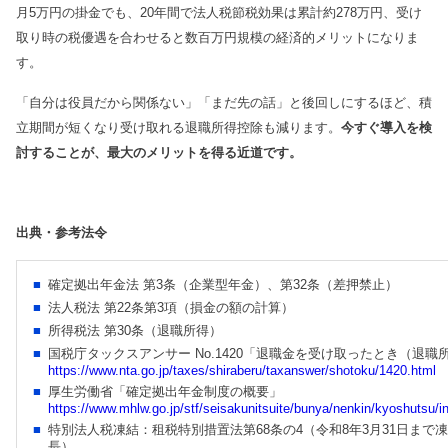
月5万円の掛金でも、20年間で法人税節税効果は累計約278万円、受け
取り時の税優遇を合わせると数百万円規模の経済的メリットになりま
す。
「自分は役員だから関係ない」「まだ先の話」と後回しにするほど、積
立期間が短くなり受け取れる退職所得控除も減ります。
今すぐ導入を検
討することが、最大のメリットを得る近道です。
出典・参考法令
確定拠出年金法 第3条（企業型年金）、第32条（差押禁止）
法人税法 第22条第3項（損金の額の計算）
所得税法 第30条（退職所得）
国税庁タックスアンサー No.1420「退職金を受け取ったとき（退職
https://www.nta.go.jp/taxes/shiraberu/taxanswer/shotoku/1420.html
厚生労働省「確定拠出年金制度の概要」
https://www.mhlw.go.jp/stf/seisakunitsuite/bunya/nenkin/kyoshutsu/i
特別法人税凍結：租税特別措置法第68条の4（令和8年3月31日まで
長）