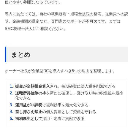
使いやすい制度になっています。
導入にあたっては、自社の就業規則・退職金規程の整備、従業員への説
明、金融機関の選定など、専門家のサポートが不可欠です。まずは
SMC税理士法人にご相談ください。
まとめ
オーナー社長が企業型DCを導入すべき5つの理由を整理します。
掛金が全額損金算入
され、毎期確実に法人税を削減できる
退職所得控除の枠
を新たに確保し、受け取り時の税負担を最小
化できる
運用益が非課税
で複利効果を最大化できる
差し押さえ禁止
の個人資産として資産を守れる
福利厚生として
採用・定着に貢献できる