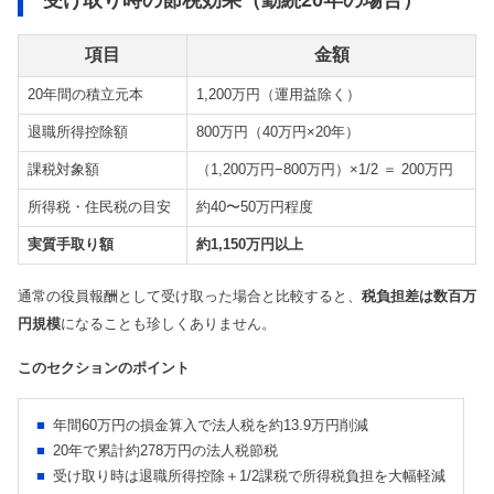
項目
金額
20年間の積立元本
1,200万円（運用益除く）
退職所得控除額
800万円（40万円×20年）
課税対象額
（1,200万円−800万円）×1/2 ＝ 200万円
所得税・住民税の目安
約40〜50万円程度
実質手取り額
約1,150万円以上
通常の役員報酬として受け取った場合と比較すると、
税負担差は数百万
円規模
になることも珍しくありません。
このセクションのポイント
年間60万円の損金算入で法人税を約13.9万円削減
20年で累計約278万円の法人税節税
受け取り時は退職所得控除＋1/2課税で所得税負担を大幅軽減