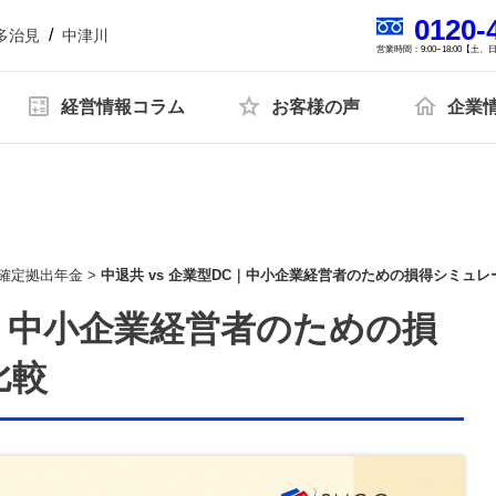
0120-
多治見
中津川
営業時間：9:00~18:00【土
経営情報コラム
お客様の声
企業
開催中の単発開催セミナー
報
人財育成
SDGsへの取り組み
プライバシーポ
お客様の声一覧
導入セミナー
ミナー
確定拠出年金
>
中退共 vs 企業型DC｜中小企業経営者のための損得シミュ
C｜中小企業経営者のための損
開催中の複数回開催セミナー
比較
 トップ対談セミナー
税理士変更をお考えの方
無料で資料ダウンロード
中津川会計塾+ファイナンス
経営コンサルティング
リスク対策サポート(保険)
会社
関連
会計帳簿関連
融資関連
助成金関連
名古屋オフィス
多治見オフィス
る資金調達のメリ
銀行に決算書を提出する際の必要
税務署から電話や
サポート
業務代行契約
経営知識発信
業種別サ
トと返済以外の解
書類と銀行員が見るポイントを解
理由とその対応を
の読み方塾