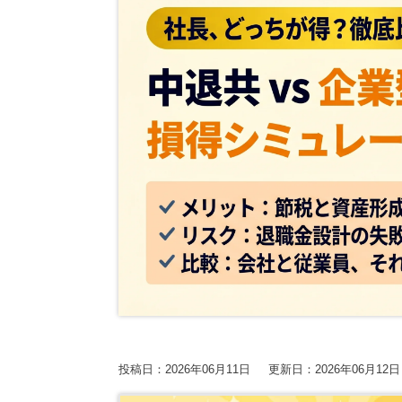
やすく解説！
消方法について
関連ページ
保護中: 【2026年9.10.11月開催】第20期中津川
ブログ
2025.7.30
2025.7.30
曽根康正の経
【2026年10.11.12月開催】第4回：節税セミナー
経営改善トピック
経営改善トピッ
【2026年開催】決算書の読み方セミナー
【2026年開催】初心者さんの会社経営塾
経営情報コラム一覧
確定申告コラ
資金調達コラム
相続コラム
【新サービス開始】経営・資金繰り無料相談室の
動画で勉強する！
Youtube
SMC税理士
単発セミナー
複数回セミナー
投稿日：2026年06月11日
更新日：2026年06月12日