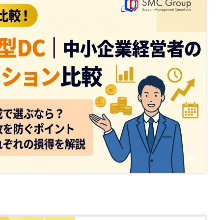
解説！
説します
会計塾
サービス一覧
Y
2023.8.24
2025.7.30
営塾
ク
資金調達トピック
無申告トピック
ム
無申告コラム
顧問契約コラム
帳簿・決算書
税務調査コラム
確定拠出年金コラム
トレンドコラム
開催中の相談会
ご案内
Y
法人の動画はこちら
相談会