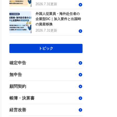
2026.7.31更新
外国人従業員・海外赴任者の
企業型DC｜加入要件と出国時
の資産移換
2026.7.31更新
トピック
確定申告
無申告
顧問契約
帳簿・決算書
経営改善