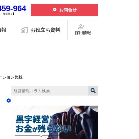
459-964
お問合せ
、日、祝日除く】
情報
お役立ち資料
採用情報
リシー
特定商取引法
2026.01.30更新
2025.11.25更新
レーション比較
2025.11.25更新
2026.07.21更新
無申告を解消したい方
毎月最新情報をお届け
2026.07.21更新
設立関連
融資・資金繰り
会計事務所向け
2026.07.08更新
中津川オフィス
呼び出しが来る
帳簿の付け方とは？単式・複式簿
ポート
税理士が解説
記の違いや記帳手順、失敗例を解
2026.06.09更新