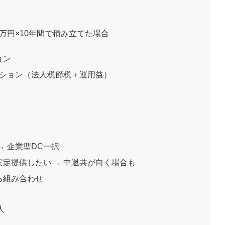
1万円×10年間で積み立てた場合
ョン
ーション（法人税節税＋運用益）
→ 企業型DC一択
定提供したい → 中退共が向く場合も
る組み合わせ
人