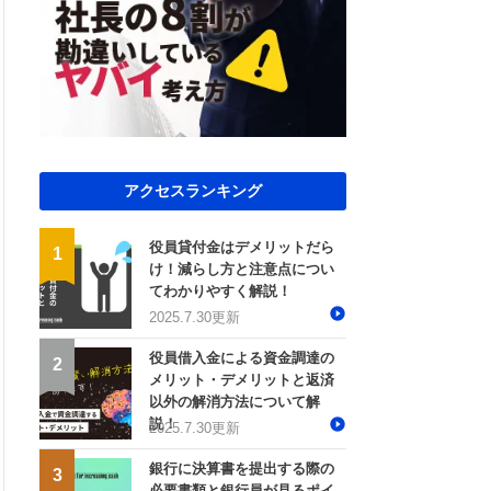
説
2025.11.25更新
outube
2026.7.27
曽根康正の経営塾チャンネル
2025.11.14更新
帳簿・決算書トピック
2025.11.13更新
2025.11.13更新
コラム
経営改善コラム
アクセスランキング
2026.07.06更新
役員貸付金はデメリットだら
け！減らし方と注意点につい
てわかりやすく解説！
2025.7.30更新
outube
曽根康正の経営塾チャンネル
役員借入金による資金調達の
メリット・デメリットと返済
以外の解消方法について解
説！
2025.7.30更新
銀行に決算書を提出する際の
必要書類と銀行員が見るポイ