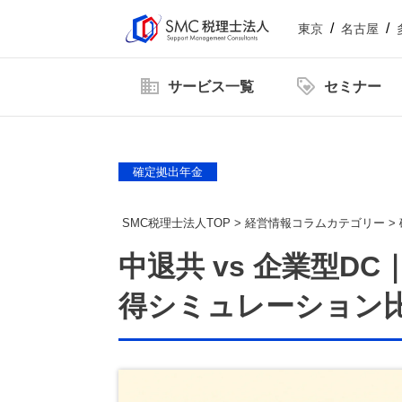
東京
名古屋
サービス一覧
セミナー
企業情報
社員紹介
新着情
【2026年6.7.8.11月開催】企業型確定拠出年金
確定拠出年金
【2026年開催】日本一わかりやすい決算書活用セ
SMC税理士法人TOP
>
経営情報コラムカテゴリー
>
【2026年開催】中津川経営サロン
中退共 vs 企業型D
得シミュレーション
【2026年12月開催】100年企業の経営者に学ぶ
顧問税理士をお探しの方
Youtube動画をまとめました
【2026年9.10.11月開催 20期記念特別企画】
税理士顧問
相続サービス
ダウンロードコンテンツ一覧
税務
【2026年開催 第2期】銀行対応基礎講座(全5回)
東京オフィス
役員貸付金はデメリットだらけ！
役員借入金によ
人事労務サービス
補助金・助成金
減らし方と注意点についてわかり
ット・デメリッ
【2026年開催】PAL共催：第3回日本一の決算書