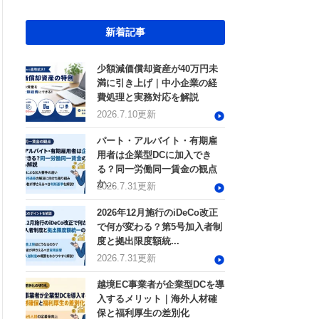
新着記事
少額減価償却資産が40万円未
満に引き上げ｜中小企業の経
費処理と実務対応を解説
2026.7.10更新
パート・アルバイト・有期雇
用者は企業型DCに加入でき
る？同一労働同一賃金の観点
か...
2026.7.31更新
2026年12月施行のiDeCo改正
で何が変わる？第5号加入者制
度と拠出限度額統...
2026.7.31更新
越境EC事業者が企業型DCを導
入するメリット｜海外人材確
保と福利厚生の差別化