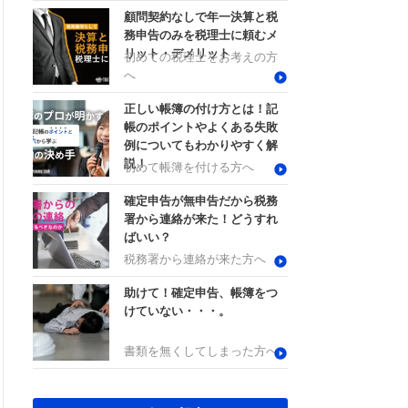
顧問契約なしで年一決算と税
務申告のみを税理士に頼むメ
リット・デメリット
初めての税理士をお考えの方
へ
正しい帳簿の付け方とは！記
帳のポイントやよくある失敗
例についてもわかりやすく解
説！
初めて帳簿を付ける方へ
確定申告が無申告だから税務
署から連絡が来た！どうすれ
ばいい？
税務署から連絡が来た方へ
助けて！確定申告、帳簿をつ
けていない・・・。
書類を無くしてしまった方へ